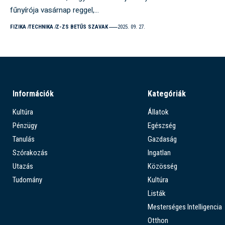
fűnyírója vasárnap reggel,…
FIZIKA
TECHNIKA
Z-ZS BETŰS SZAVAK
2025. 09. 27.
Információk
Kategóriák
Kultúra
Állatok
Pénzügy
Egészség
Tanulás
Gazdaság
Szórakozás
Ingatlan
Utazás
Közösség
Tudomány
Kultúra
Listák
Mesterséges Intelligencia
Otthon