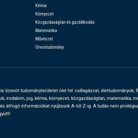
Kémia
Környezet
Közgazdaságtan és gazdálkodás
Matematika
Művészet
Orvostudomány
s tizenöt tudományterületet ölel fel: csillagászat, élettudományok, f
, irodalom, jog, kémia, környezet, közgazdaságtan, matematika, 
és átfogó információkat nyújtsunk A-tól Z-ig. A tudás nem privilégi
gyütt!