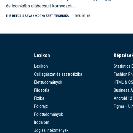
és leginkább alábecsült környezeti…
E-É BETŰS SZAVAK
KÖRNYEZET
TECHNIKA
2025. 09. 05.
Lexikon
Képzése
Lexikon
Statistics
Csillagászat és asztrofizika
Fashion P
Élettudományok
HTML & C
Filozófia
Business A
Fizika
Android 12
Földrajz
Figma – UI
Földtudományok
Irodalom
Jog és intézmények