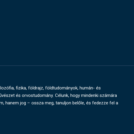
ilozófia, fizika, földrajz, földtudományok, humán- és
művészet és orvostudomány. Célunk, hogy mindenki számára
um, hanem jog – ossza meg, tanuljon belőle, és fedezze fel a