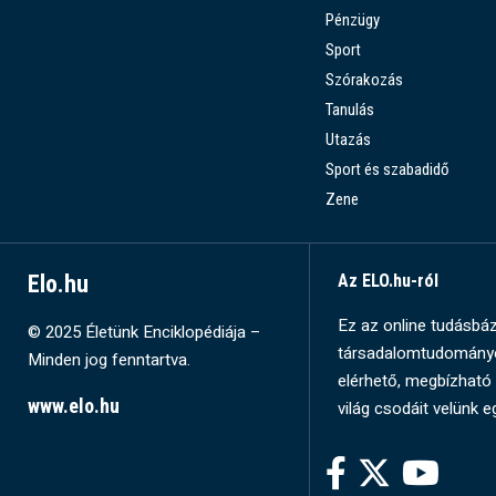
Pénzügy
Sport
Szórakozás
Tanulás
Utazás
Sport és szabadidő
Zene
Elo.hu
Az ELO.hu-ról
Ez az online tudásbázi
© 2025 Életünk Enciklopédiája –
társadalomtudományok
Minden jog fenntartva.
elérhető, megbízható 
www.elo.hu
világ csodáit velünk e