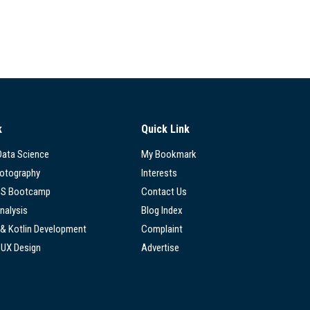
k
Quick Link
 Data Science
My Bookmark
hotography
Interests
SS Bootcamp
Contact Us
nalysis
Blog Index
 & Kotlin Development
Complaint
/UX Design
Advertise