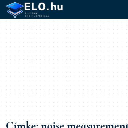
Címke:
noise measuremen