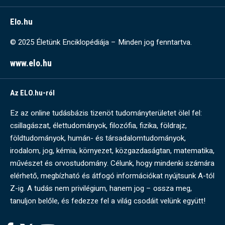
Elo.hu
© 2025 Életünk Enciklopédiája – Minden jog fenntartva.
www.elo.hu
Az ELO.hu-ról
Ez az online tudásbázis tizenöt tudományterületet ölel fel:
csillagászat, élettudományok, filozófia, fizika, földrajz,
földtudományok, humán- és társadalomtudományok,
irodalom, jog, kémia, környezet, közgazdaságtan, matematika,
művészet és orvostudomány. Célunk, hogy mindenki számára
elérhető, megbízható és átfogó információkat nyújtsunk A-tól
Z-ig. A tudás nem privilégium, hanem jog – ossza meg,
tanuljon belőle, és fedezze fel a világ csodáit velünk együtt!