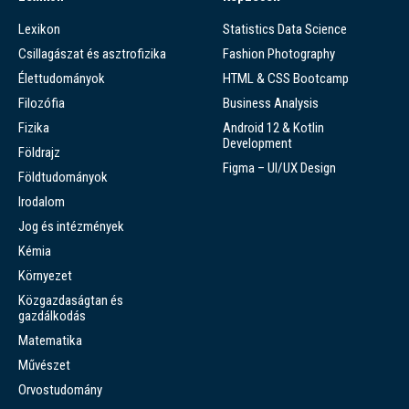
Lexikon
Statistics Data Science
Csillagászat és asztrofizika
Fashion Photography
Élettudományok
HTML & CSS Bootcamp
Filozófia
Business Analysis
Fizika
Android 12 & Kotlin
Development
Földrajz
Figma – UI/UX Design
Földtudományok
Irodalom
Jog és intézmények
Kémia
Környezet
Közgazdaságtan és
gazdálkodás
Matematika
Művészet
Orvostudomány