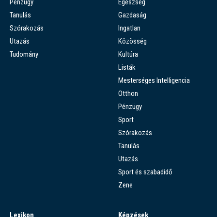
Pénzügy
Egészség
Tanulás
Gazdaság
Szórakozás
Ingatlan
Utazás
Közösség
Tudomány
Kultúra
Listák
Mesterséges Intelligencia
Otthon
Pénzügy
Sport
Szórakozás
Tanulás
Utazás
Sport és szabadidő
Zene
Lexikon
Képzések