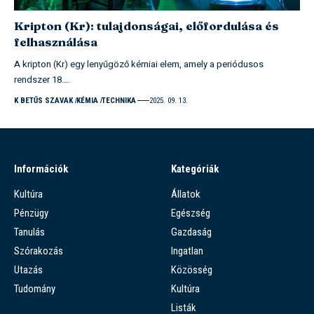
Kripton (Kr): tulajdonságai, előfordulása és
felhasználása
A kripton (Kr) egy lenyűgöző kémiai elem, amely a periódusos
rendszer 18.…
K BETŰS SZAVAK
KÉMIA
TECHNIKA
2025. 09. 13.
Információk
Kategóriák
Kultúra
Állatok
Pénzügy
Egészség
Tanulás
Gazdaság
Szórakozás
Ingatlan
Utazás
Közösség
Tudomány
Kultúra
Listák