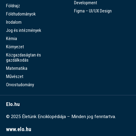
Development
Földrajz
Figma – UI/UX Design
Földtudományok
Irodalom
Jog és intézmények
Kémia
Környezet
Közgazdaságtan és
gazdálkodás
Matematika
Művészet
Orvostudomány
Elo.hu
© 2025 Életünk Enciklopédiája – Minden jog fenntartva.
www.elo.hu