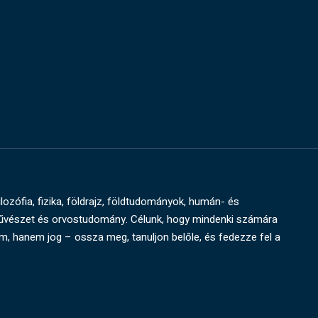
ilozófia, fizika, földrajz, földtudományok, humán- és
művészet és orvostudomány. Célunk, hogy mindenki számára
um, hanem jog – ossza meg, tanuljon belőle, és fedezze fel a