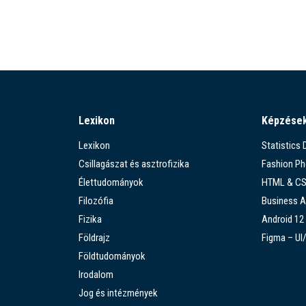
Lexikon
Képzése
Lexikon
Statistics
Csillagászat és asztrofizika
Fashion P
Élettudományok
HTML & C
Filozófia
Business A
Fizika
Android 12
Földrajz
Figma – UI
Földtudományok
Irodalom
Jog és intézmények