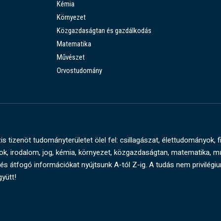
Kémia
Környezet
Közgazdaságtan és gazdálkodás
Matematika
Művészet
Orvostudomány
s tizenöt tudományterületet ölel fel: csillagászat, élettudományok, f
, irodalom, jog, kémia, környezet, közgazdaságtan, matematika, 
és átfogó információkat nyújtsunk A-tól Z-ig. A tudás nem privilégi
gyütt!