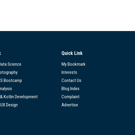
k
Quick Link
 Data Science
My Bookmark
hotography
Interests
SS Bootcamp
Contact Us
nalysis
Blog Index
 & Kotlin Development
Complaint
/UX Design
Advertise