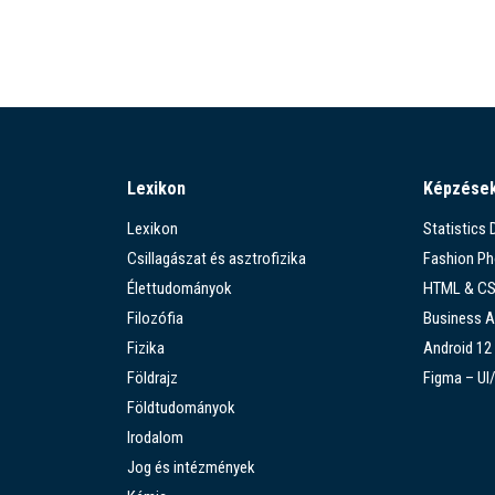
Lexikon
Képzése
Lexikon
Statistics
Csillagászat és asztrofizika
Fashion P
Élettudományok
HTML & C
Filozófia
Business A
Fizika
Android 12
Földrajz
Figma – UI
Földtudományok
Irodalom
Jog és intézmények