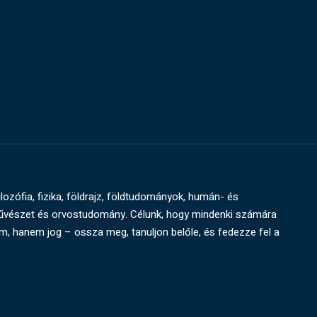
ilozófia, fizika, földrajz, földtudományok, humán- és
művészet és orvostudomány. Célunk, hogy mindenki számára
um, hanem jog – ossza meg, tanuljon belőle, és fedezze fel a