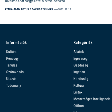
alkalmazott vegyülete a nitro-benzol,…
KÉMIA
N-NY BETŰS SZAVAK
TECHNIKA
2025. 09. 19.
Információk
Kategóriák
Kultúra
Állatok
Pénzügy
Egészség
Tanulás
Gazdaság
Szórakozás
Ingatlan
Utazás
Közösség
Tudomány
Kultúra
Listák
Mesterséges Intelligencia
Otthon