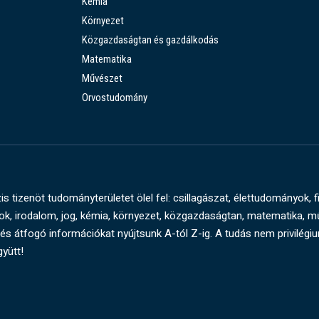
Kémia
Környezet
Közgazdaságtan és gazdálkodás
Matematika
Művészet
Orvostudomány
s tizenöt tudományterületet ölel fel: csillagászat, élettudományok, f
, irodalom, jog, kémia, környezet, közgazdaságtan, matematika, 
és átfogó információkat nyújtsunk A-tól Z-ig. A tudás nem privilégi
gyütt!