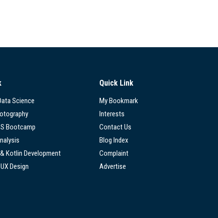
k
Quick Link
 Data Science
My Bookmark
hotography
Interests
SS Bootcamp
Contact Us
nalysis
Blog Index
 & Kotlin Development
Complaint
/UX Design
Advertise