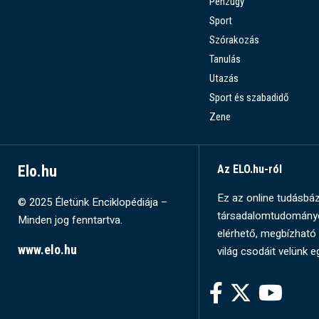
Pénzügy
Sport
Szórakozás
Tanulás
Utazás
Sport és szabadidő
Zene
Elo.hu
Az ELO.hu-ról
Ez az online tudásbázi
© 2025 Életünk Enciklopédiája –
társadalomtudományok
Minden jog fenntartva.
elérhető, megbízható 
www.elo.hu
világ csodáit velünk e