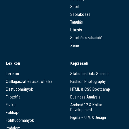
Sport
Szórakozás
Tanulás
Utazás
Sport és szabadidő
Zene
Lexikon
Képzések
Lexikon
Statistics Data Science
Csillagászat és asztrofizika
Fashion Photography
Élettudományok
HTML & CSS Bootcamp
Filozófia
Business Analysis
Fizika
Android 12 & Kotlin
Development
Földrajz
Figma – UI/UX Design
Földtudományok
Irodalom