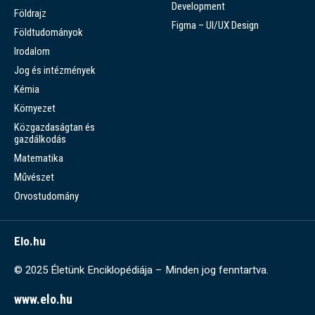
Development
Földrajz
Figma – UI/UX Design
Földtudományok
Irodalom
Jog és intézmények
Kémia
Környezet
Közgazdaságtan és
gazdálkodás
Matematika
Művészet
Orvostudomány
Elo.hu
© 2025 Életünk Enciklopédiája – Minden jog fenntartva.
www.elo.hu