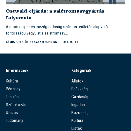
Ostwald-eljárás: a salétromsavgyártás
folyamata
A modern ipar és mezőgazdaság számos területén alapvető
fontosságú vegyület a salétromsav…
KÉMIA
O BETŰS SZAVAK
TECHNIKA
2025. 09. 19.
Információk
Kategóriák
Kultúra
Állatok
Pénzügy
Egészség
Tanulás
Gazdaság
Szórakozás
Ingatlan
Utazás
Közösség
Tudomány
Kultúra
Listák