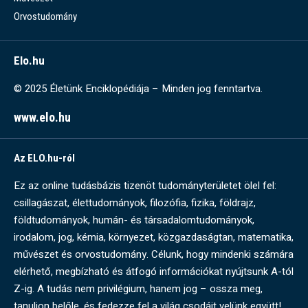
Orvostudomány
Elo.hu
© 2025 Életünk Enciklopédiája – Minden jog fenntartva.
www.elo.hu
Az ELO.hu-ról
Ez az online tudásbázis tizenöt tudományterületet ölel fel:
csillagászat, élettudományok, filozófia, fizika, földrajz,
földtudományok, humán- és társadalomtudományok,
irodalom, jog, kémia, környezet, közgazdaságtan, matematika,
művészet és orvostudomány. Célunk, hogy mindenki számára
elérhető, megbízható és átfogó információkat nyújtsunk A-tól
Z-ig. A tudás nem privilégium, hanem jog – ossza meg,
tanuljon belőle, és fedezze fel a világ csodáit velünk együtt!