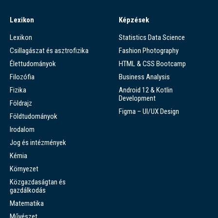
Lexikon
Képzések
Lexikon
Statistics Data Science
Csillagászat és asztrofizika
Fashion Photography
Élettudományok
HTML & CSS Bootcamp
Filozófia
Business Analysis
Fizika
Android 12 & Kotlin
Development
Földrajz
Figma – UI/UX Design
Földtudományok
Irodalom
Jog és intézmények
Kémia
Környezet
Közgazdaságtan és
gazdálkodás
Matematika
Művészet