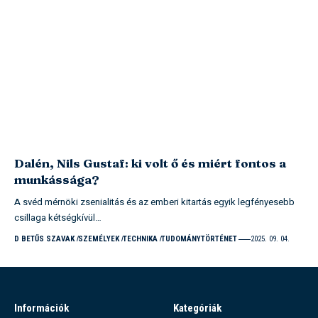
Dalén, Nils Gustaf: ki volt ő és miért fontos a
munkássága?
A svéd mérnöki zsenialitás és az emberi kitartás egyik legfényesebb
csillaga kétségkívül…
D BETŰS SZAVAK
SZEMÉLYEK
TECHNIKA
TUDOMÁNYTÖRTÉNET
2025. 09. 04.
Információk
Kategóriák