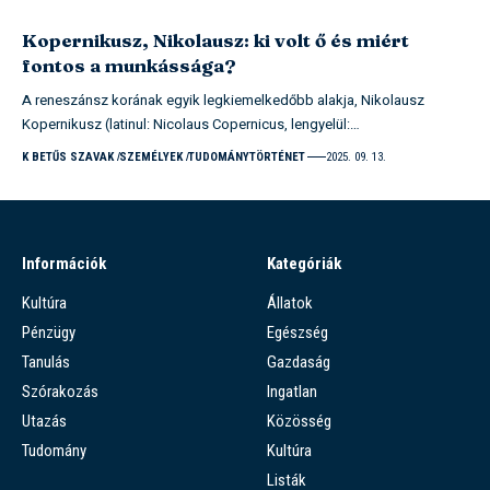
Kopernikusz, Nikolausz: ki volt ő és miért
fontos a munkássága?
A reneszánsz korának egyik legkiemelkedőbb alakja, Nikolausz
Kopernikusz (latinul: Nicolaus Copernicus, lengyelül:…
K BETŰS SZAVAK
SZEMÉLYEK
TUDOMÁNYTÖRTÉNET
2025. 09. 13.
Információk
Kategóriák
Kultúra
Állatok
Pénzügy
Egészség
Tanulás
Gazdaság
Szórakozás
Ingatlan
Utazás
Közösség
Tudomány
Kultúra
Listák