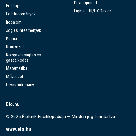
Development
Földrajz
Figma – UI/UX Design
Földtudományok
Irodalom
Jog és intézmények
Kémia
Környezet
Közgazdaságtan és
gazdálkodás
Matematika
Művészet
Orvostudomány
Elo.hu
© 2025 Életünk Enciklopédiája – Minden jog fenntartva.
www.elo.hu