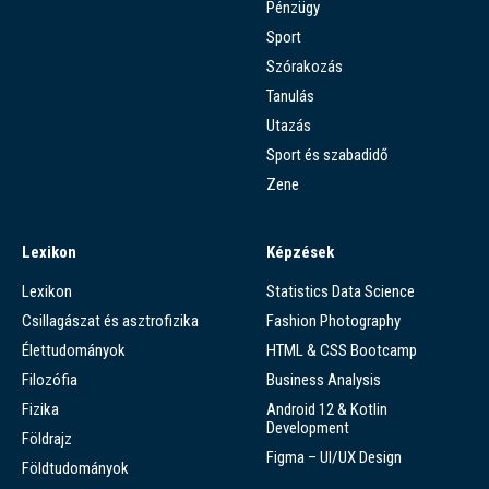
Pénzügy
Sport
Szórakozás
Tanulás
Utazás
Sport és szabadidő
Zene
Lexikon
Képzések
Lexikon
Statistics Data Science
Csillagászat és asztrofizika
Fashion Photography
Élettudományok
HTML & CSS Bootcamp
Filozófia
Business Analysis
Fizika
Android 12 & Kotlin
Development
Földrajz
Figma – UI/UX Design
Földtudományok