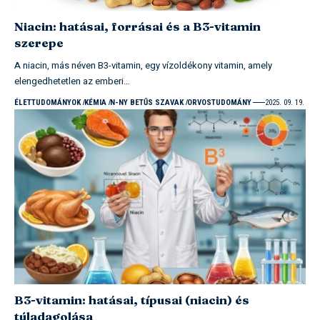
Niacin: hatásai, forrásai és a B3-vitamin
szerepe
A niacin, más néven B3-vitamin, egy vízoldékony vitamin, amely
elengedhetetlen az emberi…
ÉLETTUDOMÁNYOK
KÉMIA
N-NY BETŰS SZAVAK
ORVOSTUDOMÁNY
2025. 09. 19.
B3-vitamin: hatásai, típusai (niacin) és
túladagolása