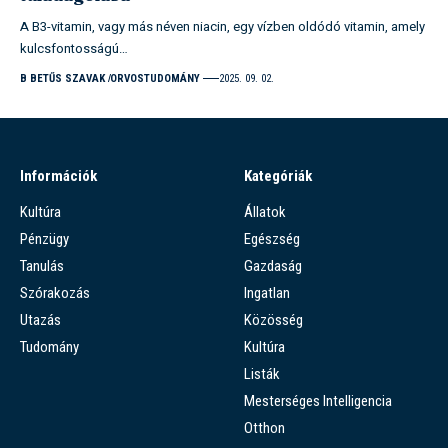
A B3-vitamin, vagy más néven niacin, egy vízben oldódó vitamin, amely
kulcsfontosságú…
B BETŰS SZAVAK
ORVOSTUDOMÁNY
2025. 09. 02.
Információk
Kategóriák
Kultúra
Állatok
Pénzügy
Egészség
Tanulás
Gazdaság
Szórakozás
Ingatlan
Utazás
Közösség
Tudomány
Kultúra
Listák
Mesterséges Intelligencia
Otthon