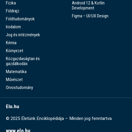
Fizika
Android 12 & Kotlin
Development
Földrajz
Figma – UI/UX Design
Földtudományok
Irodalom
Jog és intézmények
Kémia
Környezet
Közgazdaságtan és
gazdálkodás
Matematika
Művészet
Orvostudomány
Elo.hu
© 2025 Életünk Enciklopédiája – Minden jog fenntartva.
www.elo.hu