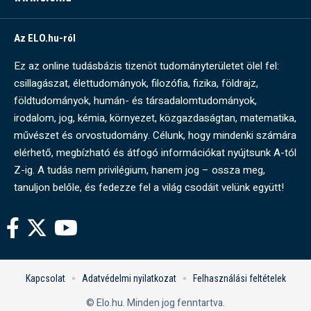
Az ELO.hu-ról
Ez az online tudásbázis tizenöt tudományterületet ölel fel:
csillagászat, élettudományok, filozófia, fizika, földrajz,
földtudományok, humán- és társadalomtudományok,
irodalom, jog, kémia, környezet, közgazdaságtan, matematika,
művészet és orvostudomány. Célunk, hogy mindenki számára
elérhető, megbízható és átfogó információkat nyújtsunk A-tól
Z-ig. A tudás nem privilégium, hanem jog – ossza meg,
tanuljon belőle, és fedezze fel a világ csodáit velünk együtt!
Kapcsolat
Adatvédelmi nyilatkozat
Felhasználási feltételek
© Elo.hu. Minden jog fenntartva.