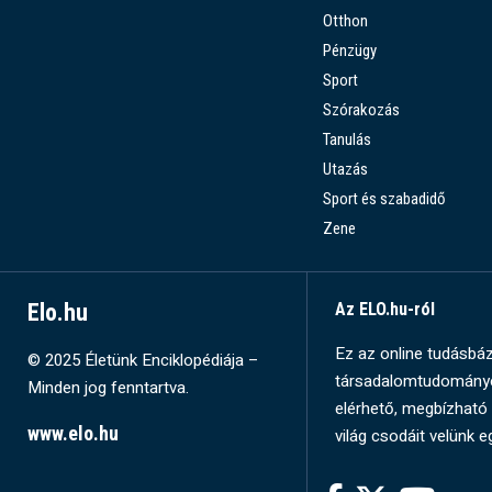
Otthon
Pénzügy
Sport
Szórakozás
Tanulás
Utazás
Sport és szabadidő
Zene
Elo.hu
Az ELO.hu-ról
Ez az online tudásbázi
© 2025 Életünk Enciklopédiája –
társadalomtudományok
Minden jog fenntartva.
elérhető, megbízható 
www.elo.hu
világ csodáit velünk e