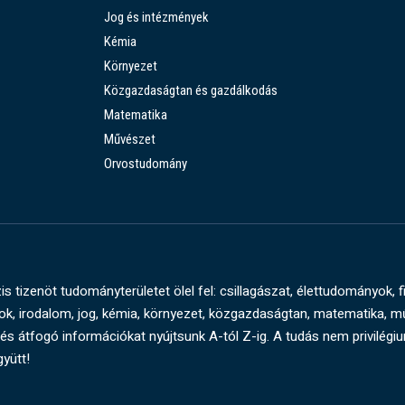
Jog és intézmények
Kémia
Környezet
Közgazdaságtan és gazdálkodás
Matematika
Művészet
Orvostudomány
s tizenöt tudományterületet ölel fel: csillagászat, élettudományok, f
, irodalom, jog, kémia, környezet, közgazdaságtan, matematika, 
és átfogó információkat nyújtsunk A-tól Z-ig. A tudás nem privilégi
gyütt!