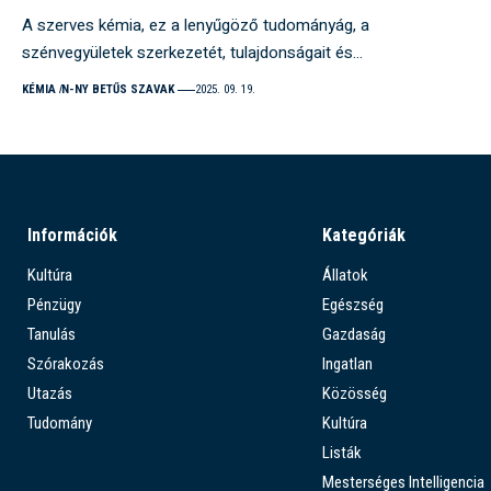
A szerves kémia, ez a lenyűgöző tudományág, a
szénvegyületek szerkezetét, tulajdonságait és…
KÉMIA
N-NY BETŰS SZAVAK
2025. 09. 19.
Információk
Kategóriák
Kultúra
Állatok
Pénzügy
Egészség
Tanulás
Gazdaság
Szórakozás
Ingatlan
Utazás
Közösség
Tudomány
Kultúra
Listák
Mesterséges Intelligencia