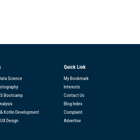
k
Quick Link
 Data Science
My Bookmark
hotography
Interests
SS Bootcamp
Contact Us
nalysis
Blog Index
 & Kotlin Development
Complaint
/UX Design
Advertise