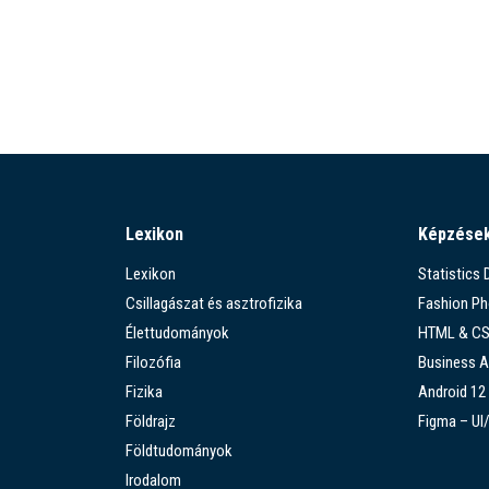
Lexikon
Képzése
Lexikon
Statistics
Csillagászat és asztrofizika
Fashion P
Élettudományok
HTML & C
Filozófia
Business A
Fizika
Android 12
Földrajz
Figma – UI
Földtudományok
Irodalom