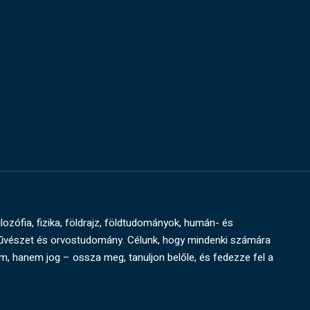
ilozófia, fizika, földrajz, földtudományok, humán- és
művészet és orvostudomány. Célunk, hogy mindenki számára
um, hanem jog – ossza meg, tanuljon belőle, és fedezze fel a