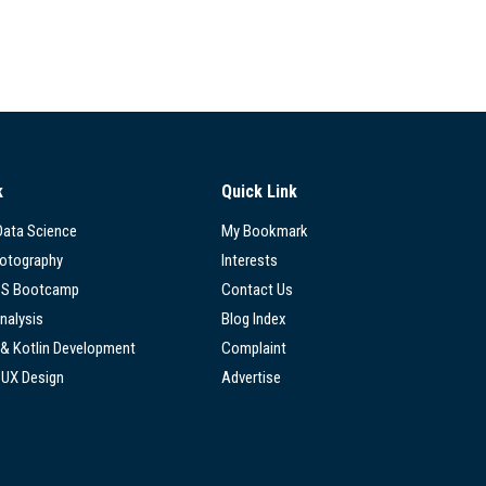
k
Quick Link
 Data Science
My Bookmark
hotography
Interests
SS Bootcamp
Contact Us
nalysis
Blog Index
 & Kotlin Development
Complaint
/UX Design
Advertise