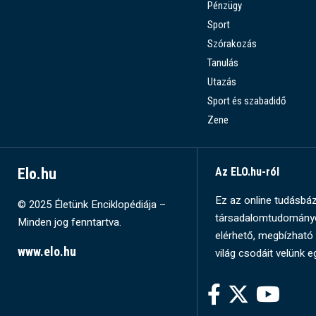
Pénzügy
Sport
Szórakozás
Tanulás
Utazás
Sport és szabadidő
Zene
Elo.hu
Az ELO.hu-ról
Ez az online tudásbázi
© 2025 Életünk Enciklopédiája –
társadalomtudományok
Minden jog fenntartva.
elérhető, megbízható 
www.elo.hu
világ csodáit velünk e