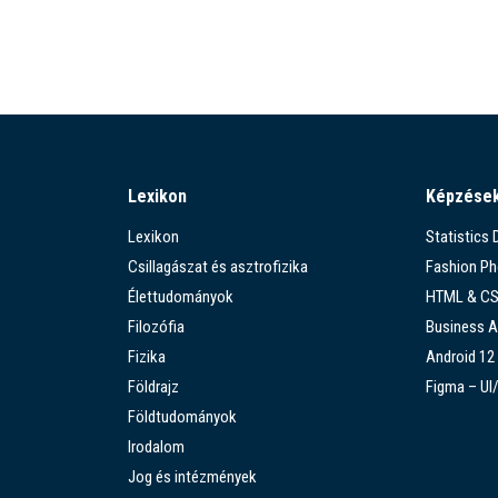
Lexikon
Képzése
Lexikon
Statistics
Csillagászat és asztrofizika
Fashion P
Élettudományok
HTML & C
Filozófia
Business A
Fizika
Android 12
Földrajz
Figma – UI
Földtudományok
Irodalom
Jog és intézmények