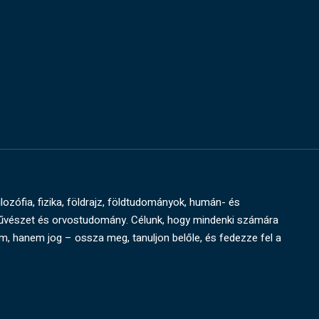
ilozófia, fizika, földrajz, földtudományok, humán- és
művészet és orvostudomány. Célunk, hogy mindenki számára
um, hanem jog – ossza meg, tanuljon belőle, és fedezze fel a