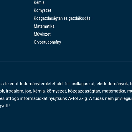
Kémia
Környezet
Közgazdaságtan és gazdálkodás
Matematika
Művészet
Orvostudomány
s tizenöt tudományterületet ölel fel: csillagászat, élettudományok, f
, irodalom, jog, kémia, környezet, közgazdaságtan, matematika, 
és átfogó információkat nyújtsunk A-tól Z-ig. A tudás nem privilégi
gyütt!