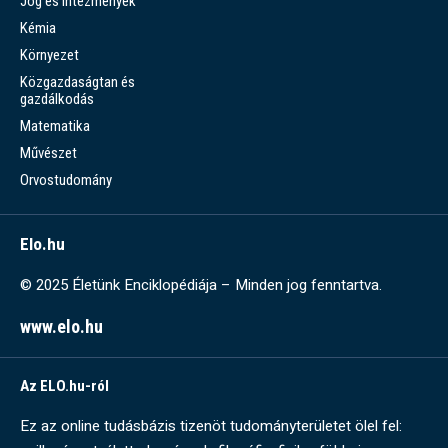
Jog és intézmények
Kémia
Környezet
Közgazdaságtan és
gazdálkodás
Matematika
Művészet
Orvostudomány
Elo.hu
© 2025 Életünk Enciklopédiája – Minden jog fenntartva.
www.elo.hu
Az ELO.hu-ról
Ez az online tudásbázis tizenöt tudományterületet ölel fel: