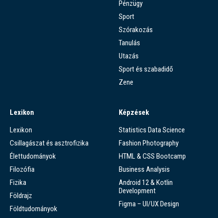
Pénzügy
Sport
Szórakozás
Tanulás
Utazás
Sport és szabadidő
Zene
Lexikon
Képzések
Lexikon
Statistics Data Science
Csillagászat és asztrofizika
Fashion Photography
Élettudományok
HTML & CSS Bootcamp
Filozófia
Business Analysis
Fizika
Android 12 & Kotlin
Development
Földrajz
Figma – UI/UX Design
Földtudományok