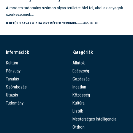
A modern tudomány számos olyan területet ölel fel, ahol az anyagok
szerkezetének…
B BETŰS SZAVAK
FIZIKA
SZEMÉLYEK
TECHNIKA
2025. 09. 03.
Információk
Kategóriák
Kultúra
Állatok
Pénzügy
Egészség
Tanulás
Gazdaság
Szórakozás
Ingatlan
Utazás
Közösség
Tudomány
Kultúra
Listák
Mesterséges Intelligencia
Otthon