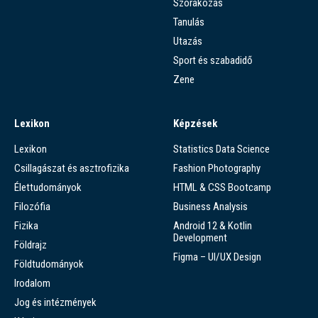
Szórakozás
Tanulás
Utazás
Sport és szabadidő
Zene
Lexikon
Képzések
Lexikon
Statistics Data Science
Csillagászat és asztrofizika
Fashion Photography
Élettudományok
HTML & CSS Bootcamp
Filozófia
Business Analysis
Fizika
Android 12 & Kotlin
Development
Földrajz
Figma – UI/UX Design
Földtudományok
Irodalom
Jog és intézmények