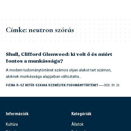
Címke:
neutron szórás
Shull, Clifford Glenwood: ki volt ő és miért
fontos a munkássága?
A modern tudománytörténet számos olyan alakot tart számon,
akiknek munkássága alapjaiban változtatta…
FIZIKA
S-SZ BETŰS SZAVAK
SZEMÉLYEK
TUDOMÁNYTÖRTÉNET
2025. 09. 23.
Információk
Kategóriák
Kultúra
Állatok