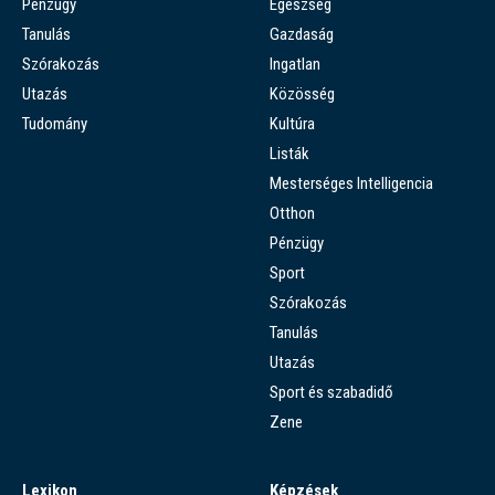
Pénzügy
Egészség
Tanulás
Gazdaság
Szórakozás
Ingatlan
Utazás
Közösség
Tudomány
Kultúra
Listák
Mesterséges Intelligencia
Otthon
Pénzügy
Sport
Szórakozás
Tanulás
Utazás
Sport és szabadidő
Zene
Lexikon
Képzések