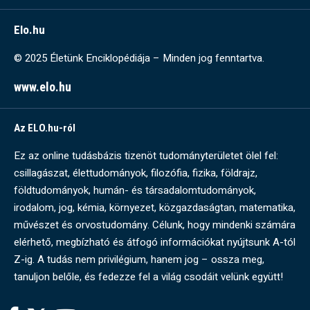
Elo.hu
© 2025 Életünk Enciklopédiája – Minden jog fenntartva.
www.elo.hu
Az ELO.hu-ról
Ez az online tudásbázis tizenöt tudományterületet ölel fel:
csillagászat, élettudományok, filozófia, fizika, földrajz,
földtudományok, humán- és társadalomtudományok,
irodalom, jog, kémia, környezet, közgazdaságtan, matematika,
művészet és orvostudomány. Célunk, hogy mindenki számára
elérhető, megbízható és átfogó információkat nyújtsunk A-tól
Z-ig. A tudás nem privilégium, hanem jog – ossza meg,
tanuljon belőle, és fedezze fel a világ csodáit velünk együtt!