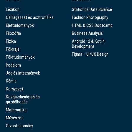
Lexikon
Statistics Data Science
Csillagászat és asztrofizika
Fashion Photography
Élettudományok
HTML & CSS Bootcamp
Filozófia
Business Analysis
Fizika
Android 12 & Kotlin
Development
Földrajz
Figma – UI/UX Design
Földtudományok
Irodalom
Jog és intézmények
Kémia
Környezet
Közgazdaságtan és
gazdálkodás
Matematika
Művészet
Orvostudomány