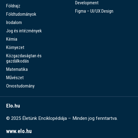
Development
Földrajz
Figma – UI/UX Design
Földtudományok
Irodalom
Jog és intézmények
Kémia
Környezet
Közgazdaságtan és
gazdálkodás
Matematika
Művészet
Orvostudomány
Elo.hu
© 2025 Életünk Enciklopédiája – Minden jog fenntartva.
www.elo.hu