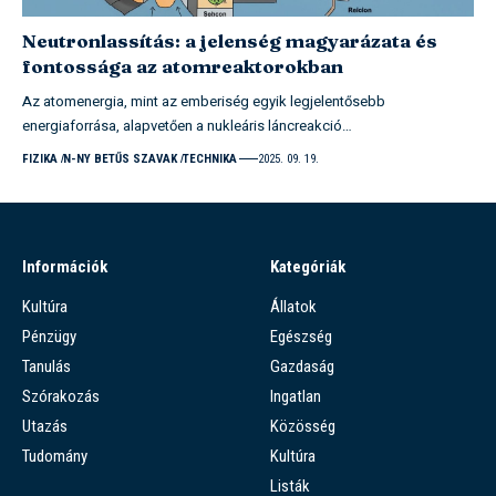
Neutronlassítás: a jelenség magyarázata és
fontossága az atomreaktorokban
Az atomenergia, mint az emberiség egyik legjelentősebb
energiaforrása, alapvetően a nukleáris láncreakció…
FIZIKA
N-NY BETŰS SZAVAK
TECHNIKA
2025. 09. 19.
Információk
Kategóriák
Kultúra
Állatok
Pénzügy
Egészség
Tanulás
Gazdaság
Szórakozás
Ingatlan
Utazás
Közösség
Tudomány
Kultúra
Listák