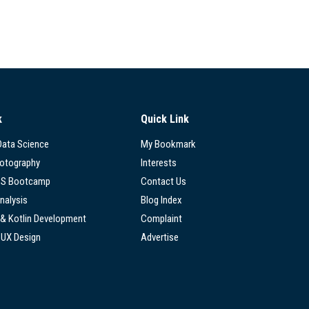
k
Quick Link
 Data Science
My Bookmark
hotography
Interests
SS Bootcamp
Contact Us
nalysis
Blog Index
 & Kotlin Development
Complaint
/UX Design
Advertise