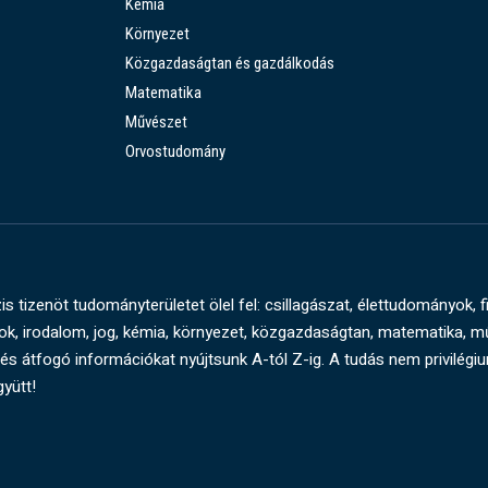
Kémia
Környezet
Közgazdaságtan és gazdálkodás
Matematika
Művészet
Orvostudomány
s tizenöt tudományterületet ölel fel: csillagászat, élettudományok, f
, irodalom, jog, kémia, környezet, közgazdaságtan, matematika, 
és átfogó információkat nyújtsunk A-tól Z-ig. A tudás nem privilégi
gyütt!