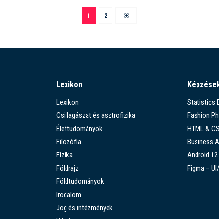
1
2
Lexikon
Képzése
Lexikon
Statistics
Csillagászat és asztrofizika
Fashion P
Élettudományok
HTML & C
Filozófia
Business A
Fizika
Android 12
Földrajz
Figma – UI
Földtudományok
Irodalom
Jog és intézmények