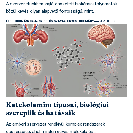
A szervezetünkben zajló összetett biokémiai folyamatok
közül kevés olyan alapvető fontosságú, mint…
ÉLETTUDOMÁNYOK
N-NY BETŰS SZAVAK
ORVOSTUDOMÁNY
2025. 09. 19.
Katekolamin: típusai, biológiai
szerepük és hatásaik
Az emberi szervezet rendkívül komplex rendszerek
összessége, ahol minden egyes molekula és…