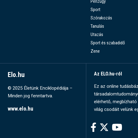
Pénzügy
Sport
Szórakozás
Tanulás
Utazás
Sport és szabadidő
Zene
Elo.hu
Az ELO.hu-ról
Ez az online tudásbázi
© 2025 Életünk Enciklopédiája –
társadalomtudományok
Minden jog fenntartva.
elérhető, megbízható 
www.elo.hu
világ csodáit velünk e