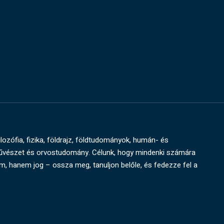
ilozófia, fizika, földrajz, földtudományok, humán- és
művészet és orvostudomány. Célunk, hogy mindenki számára
um, hanem jog – ossza meg, tanuljon belőle, és fedezze fel a