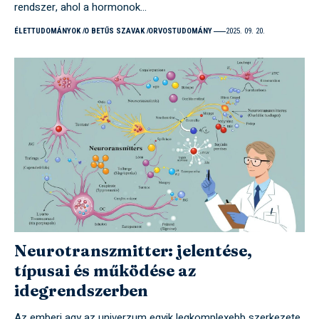
rendszer, ahol a hormonok…
ÉLETTUDOMÁNYOK
O BETŰS SZAVAK
ORVOSTUDOMÁNY
2025. 09. 20.
Neurotranszmitter: jelentése,
típusai és működése az
idegrendszerben
Az emberi agy az univerzum egyik legkomplexebb szerkezete,