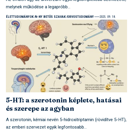
melynek működése a legapróbb…
ÉLETTUDOMÁNYOK
N-NY BETŰS SZAVAK
ORVOSTUDOMÁNY
2025. 09. 18.
5-HT: a szerotonin képlete, hatásai
és szerepe az agyban
A szerotonin, kémiai nevén 5-hidroxitriptamin (rövidítve 5-HT),
az emberi szervezet egyik legfontosabb…