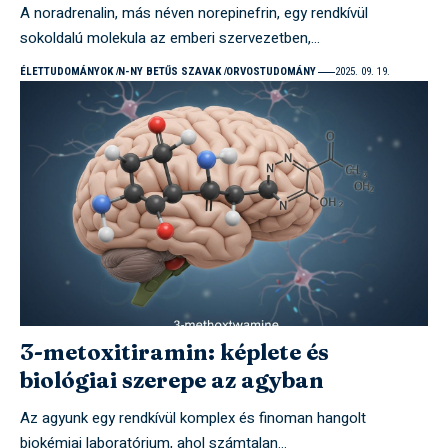
A noradrenalin, más néven norepinefrin, egy rendkívül
sokoldalú molekula az emberi szervezetben,…
ÉLETTUDOMÁNYOK
N-NY BETŰS SZAVAK
ORVOSTUDOMÁNY
2025. 09. 19.
3-metoxitiramin: képlete és
biológiai szerepe az agyban
Az agyunk egy rendkívül komplex és finoman hangolt
biokémiai laboratórium, ahol számtalan…