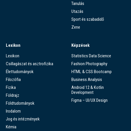
Tanulás
Utazás
Sport és szabadidő
Zene
Lexikon
Képzések
Lexikon
Statistics Data Science
Csillagászat és asztrofizika
Fashion Photography
Élettudományok
HTML & CSS Bootcamp
Filozófia
Business Analysis
Fizika
Android 12 & Kotlin
Development
Földrajz
Figma – UI/UX Design
Földtudományok
Irodalom
Jog és intézmények
Kémia