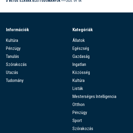
D BETŰS SZAVAK
ÉLETTUDOMÁNYOK
2025. 09. 04.
Információk
Kategóriák
Kultúra
Állatok
Pénzügy
Egészség
Tanulás
Gazdaság
Szórakozás
Ingatlan
Utazás
Közösség
Tudomány
Kultúra
Listák
Mesterséges Intelligencia
Otthon
Pénzügy
Sport
Szórakozás