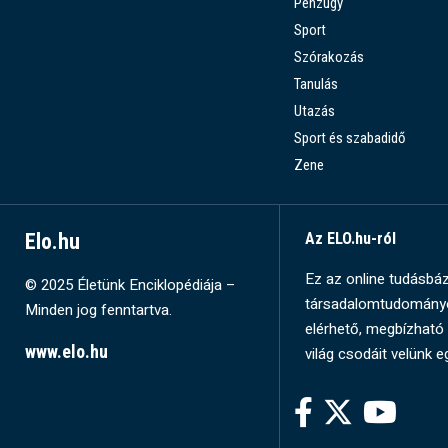
Pénzügy
Sport
Szórakozás
Tanulás
Utazás
Sport és szabadidő
Zene
Elo.hu
Az ELO.hu-ról
Ez az online tudásbázi
© 2025 Életünk Enciklopédiája –
társadalomtudományok
Minden jog fenntartva.
elérhető, megbízható 
www.elo.hu
világ csodáit velünk e