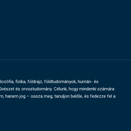
ilozófia, fizika, földrajz, földtudományok, humán- és
művészet és orvostudomány. Célunk, hogy mindenki számára
um, hanem jog – ossza meg, tanuljon belőle, és fedezze fel a