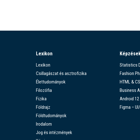
Lexikon
Képzése
Lexikon
Statistics
Csillagászat és asztrofizika
Fashion P
Élettudományok
HTML & C
Filozófia
Business A
Fizika
Android 12
Földrajz
Figma – UI
Földtudományok
Irodalom
Jog és intézmények