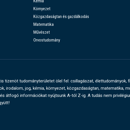
Kémia
Környezet
Közgazdaságtan és gazdálkodás
Matematika
Művészet
Orvostudomány
s tizenöt tudományterületet ölel fel: csillagászat, élettudományok, f
, irodalom, jog, kémia, környezet, közgazdaságtan, matematika, 
és átfogó információkat nyújtsunk A-tól Z-ig. A tudás nem privilégi
gyütt!