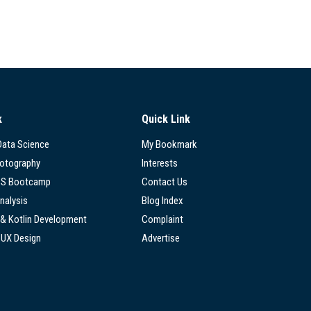
k
Quick Link
 Data Science
My Bookmark
hotography
Interests
SS Bootcamp
Contact Us
nalysis
Blog Index
 & Kotlin Development
Complaint
/UX Design
Advertise