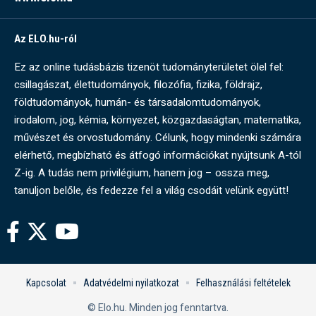
Az ELO.hu-ról
Ez az online tudásbázis tizenöt tudományterületet ölel fel:
csillagászat, élettudományok, filozófia, fizika, földrajz,
földtudományok, humán- és társadalomtudományok,
irodalom, jog, kémia, környezet, közgazdaságtan, matematika,
művészet és orvostudomány. Célunk, hogy mindenki számára
elérhető, megbízható és átfogó információkat nyújtsunk A-tól
Z-ig. A tudás nem privilégium, hanem jog – ossza meg,
tanuljon belőle, és fedezze fel a világ csodáit velünk együtt!
Kapcsolat
Adatvédelmi nyilatkozat
Felhasználási feltételek
© Elo.hu. Minden jog fenntartva.