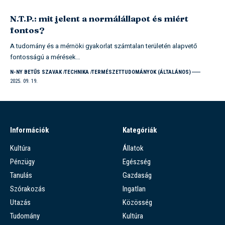
N.T.P.: mit jelent a normálállapot és miért
fontos?
A tudomány és a mérnöki gyakorlat számtalan területén alapvető
fontosságú a mérések…
N-NY BETŰS SZAVAK
TECHNIKA
TERMÉSZETTUDOMÁNYOK (ÁLTALÁNOS)
2025. 09. 19.
Információk
Kategóriák
Kultúra
Állatok
Pénzügy
Egészség
Tanulás
Gazdaság
Szórakozás
Ingatlan
Utazás
Közösség
Tudomány
Kultúra