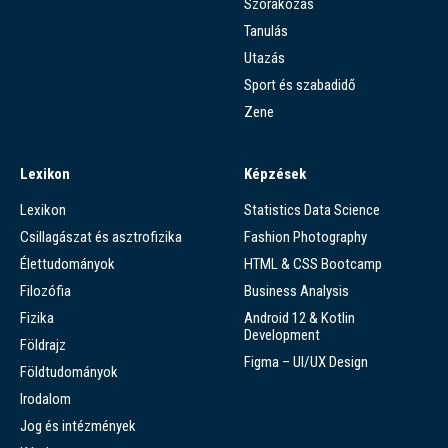
Szórakozás
Tanulás
Utazás
Sport és szabadidő
Zene
Lexikon
Képzések
Lexikon
Statistics Data Science
Csillagászat és asztrofizika
Fashion Photography
Élettudományok
HTML & CSS Bootcamp
Filozófia
Business Analysis
Fizika
Android 12 & Kotlin
Development
Földrajz
Figma – UI/UX Design
Földtudományok
Irodalom
Jog és intézmények