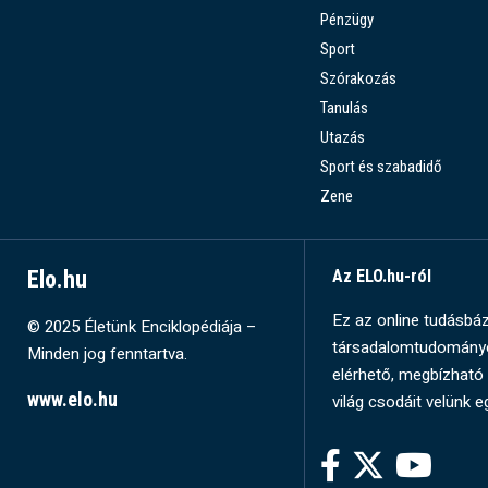
Pénzügy
Sport
Szórakozás
Tanulás
Utazás
Sport és szabadidő
Zene
Elo.hu
Az ELO.hu-ról
Ez az online tudásbázi
© 2025 Életünk Enciklopédiája –
társadalomtudományok
Minden jog fenntartva.
elérhető, megbízható 
www.elo.hu
világ csodáit velünk e