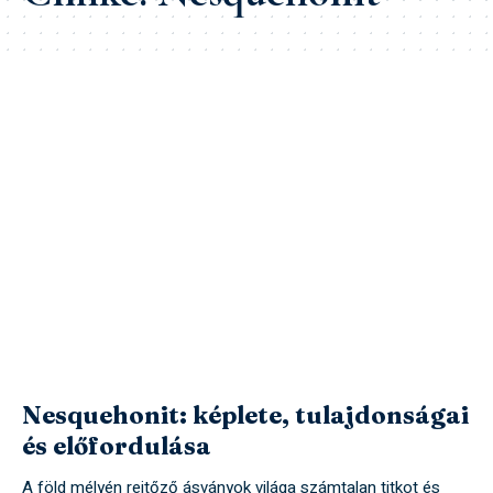
Nesquehonit: képlete, tulajdonságai
és előfordulása
A föld mélyén rejtőző ásványok világa számtalan titkot és