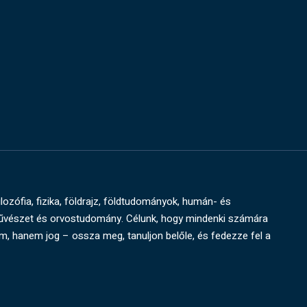
ilozófia, fizika, földrajz, földtudományok, humán- és
művészet és orvostudomány. Célunk, hogy mindenki számára
um, hanem jog – ossza meg, tanuljon belőle, és fedezze fel a