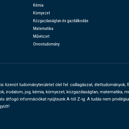
Kémia
Környezet
Közgazdaságtan és gazdálkodás
Matematika
Művészet
Orvostudomány
s tizenöt tudományterületet ölel fel: csillagászat, élettudományok, f
, irodalom, jog, kémia, környezet, közgazdaságtan, matematika, 
és átfogó információkat nyújtsunk A-tól Z-ig. A tudás nem privilégi
gyütt!