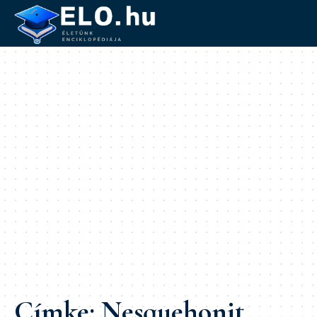
Címke:
Nesquehonit