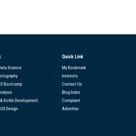
k
Quick Link
 Data Science
My Bookmark
hotography
Interests
SS Bootcamp
Contact Us
nalysis
Blog Index
 & Kotlin Development
Complaint
/UX Design
Advertise