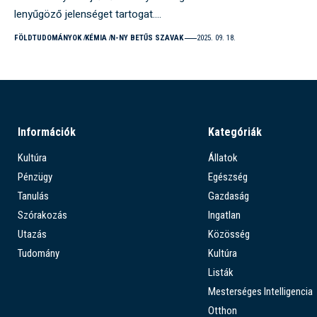
lenyűgöző jelenséget tartogat.…
FÖLDTUDOMÁNYOK
KÉMIA
N-NY BETŰS SZAVAK
2025. 09. 18.
Információk
Kategóriák
Kultúra
Állatok
Pénzügy
Egészség
Tanulás
Gazdaság
Szórakozás
Ingatlan
Utazás
Közösség
Tudomány
Kultúra
Listák
Mesterséges Intelligencia
Otthon