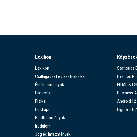
Lexikon
Képzése
Lexikon
Statistics
Csillagászat és asztrofizika
Fashion P
Élettudományok
HTML & C
Filozófia
Business A
Fizika
Android 12
Földrajz
Figma – UI
Földtudományok
Irodalom
Jog és intézmények