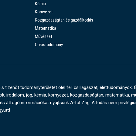
Kémia
Környezet
Közgazdaságtan és gazdálkodás
Matematika
Művészet
Orvostudomány
s tizenöt tudományterületet ölel fel: csillagászat, élettudományok, f
, irodalom, jog, kémia, környezet, közgazdaságtan, matematika, 
és átfogó információkat nyújtsunk A-tól Z-ig. A tudás nem privilégi
gyütt!