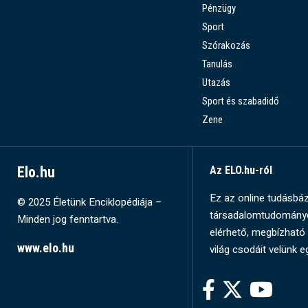
Pénzügy
Sport
Szórakozás
Tanulás
Utazás
Sport és szabadidő
Zene
Elo.hu
Az ELO.hu-ról
Ez az online tudásbázi
© 2025 Életünk Enciklopédiája –
társadalomtudományok
Minden jog fenntartva.
elérhető, megbízható 
www.elo.hu
világ csodáit velünk e