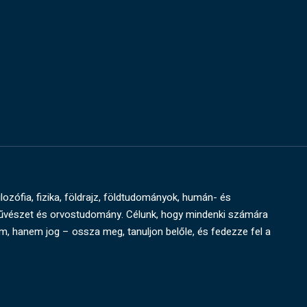
ilozófia, fizika, földrajz, földtudományok, humán- és
művészet és orvostudomány. Célunk, hogy mindenki számára
um, hanem jog – ossza meg, tanuljon belőle, és fedezze fel a