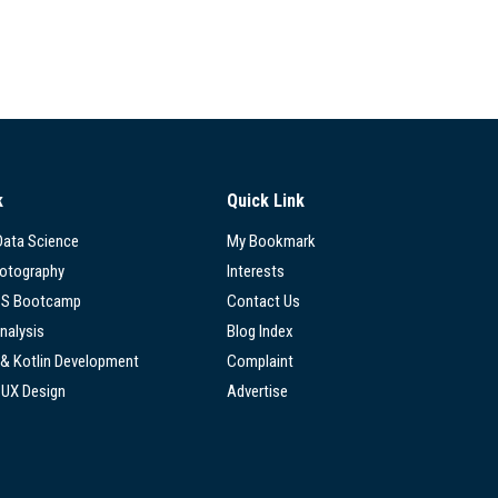
k
Quick Link
 Data Science
My Bookmark
hotography
Interests
SS Bootcamp
Contact Us
nalysis
Blog Index
 & Kotlin Development
Complaint
/UX Design
Advertise