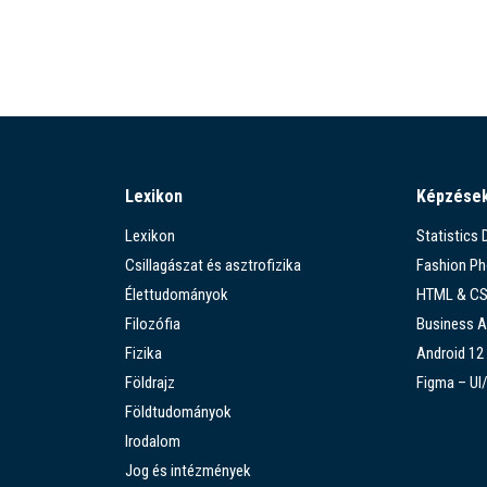
Lexikon
Képzése
Lexikon
Statistics
Csillagászat és asztrofizika
Fashion P
Élettudományok
HTML & C
Filozófia
Business A
Fizika
Android 12
Földrajz
Figma – UI
Földtudományok
Irodalom
Jog és intézmények