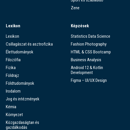
Sport és szabadidő
Zene
Lexikon
Képzések
Lexikon
Statistics Data Science
Csillagászat és asztrofizika
Fashion Photography
Élettudományok
HTML & CSS Bootcamp
Filozófia
Business Analysis
Fizika
Android 12 & Kotlin
Development
Földrajz
Figma – UI/UX Design
Földtudományok
Irodalom
Jog és intézmények
Kémia
Környezet
Közgazdaságtan és
gazdálkodás