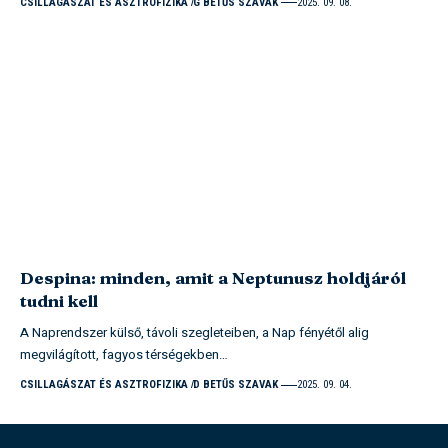
CSILLAGÁSZAT ÉS ASZTROFIZIKA
G BETŰS SZAVAK
2025. 09. 08.
Despina: minden, amit a Neptunusz holdjáról
tudni kell
A Naprendszer külső, távoli szegleteiben, a Nap fényétől alig
megvilágított, fagyos térségekben…
CSILLAGÁSZAT ÉS ASZTROFIZIKA
D BETŰS SZAVAK
2025. 09. 04.