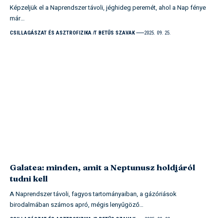
Képzeljük el a Naprendszer távoli, jéghideg peremét, ahol a Nap fénye
már…
CSILLAGÁSZAT ÉS ASZTROFIZIKA
T BETŰS SZAVAK
2025. 09. 25.
Galatea: minden, amit a Neptunusz holdjáról
tudni kell
A Naprendszer távoli, fagyos tartományaiban, a gázóriások
birodalmában számos apró, mégis lenyűgöző…