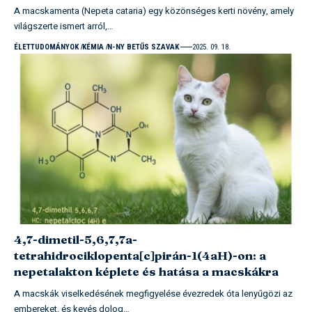
A macskamenta (Nepeta cataria) egy közönséges kerti növény, amely
világszerte ismert arról,…
ÉLETTUDOMÁNYOK
KÉMIA
N-NY BETŰS SZAVAK
2025. 09. 18.
4,7-dimetil-5,6,7,7a-
tetrahidrociklopenta[c]pirán-1(4aH)-on: a
nepetalakton képlete és hatása a macskákra
A macskák viselkedésének megfigyelése évezredek óta lenyűgözi az
embereket, és kevés dolog…