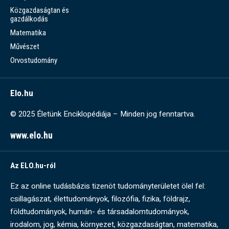
Közgazdaságtan és
gazdálkodás
Matematika
Művészet
Orvostudomány
Elo.hu
© 2025 Életünk Enciklopédiája – Minden jog fenntartva.
www.elo.hu
Az ELO.hu-ról
Ez az online tudásbázis tizenöt tudományterületet ölel fel:
csillagászat, élettudományok, filozófia, fizika, földrajz,
földtudományok, humán- és társadalomtudományok,
irodalom, jog, kémia, környezet, közgazdaságtan, matematika,