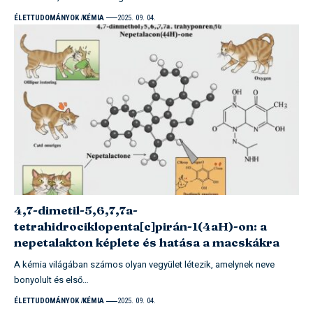
ÉLETTUDOMÁNYOK
KÉMIA
2025. 09. 04.
4,7-dimetil-5,6,7,7a-
tetrahidrociklopenta[c]pirán-1(4aH)-on: a
nepetalakton képlete és hatása a macskákra
A kémia világában számos olyan vegyület létezik, amelynek neve
bonyolult és első…
ÉLETTUDOMÁNYOK
KÉMIA
2025. 09. 04.