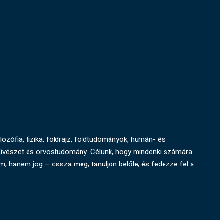
ilozófia, fizika, földrajz, földtudományok, humán- és
művészet és orvostudomány. Célunk, hogy mindenki számára
um, hanem jog – ossza meg, tanuljon belőle, és fedezze fel a