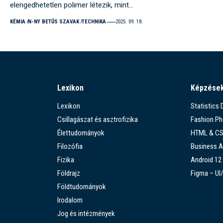
elengedhetetlen polimer létezik, mint…
KÉMIA
N-NY BETŰS SZAVAK
TECHNIKA
2025. 09. 18.
Lexikon
Képzése
Lexikon
Statistics
Csillagászat és asztrofizika
Fashion P
Élettudományok
HTML & C
Filozófia
Business A
Fizika
Android 12
Földrajz
Figma – UI
Földtudományok
Irodalom
Jog és intézmények