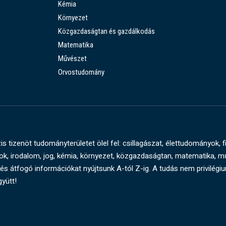
Kémia
Környezet
Közgazdaságtan és gazdálkodás
Matematika
Művészet
Orvostudomány
s tizenöt tudományterületet ölel fel: csillagászat, élettudományok, f
, irodalom, jog, kémia, környezet, közgazdaságtan, matematika, 
és átfogó információkat nyújtsunk A-tól Z-ig. A tudás nem privilégi
gyütt!