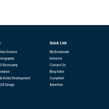
k
Quick Link
 Data Science
My Bookmark
hotography
Interests
SS Bootcamp
Contact Us
nalysis
Blog Index
 & Kotlin Development
Complaint
/UX Design
Advertise