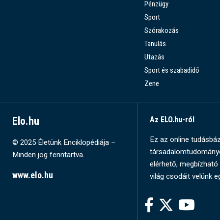
Pénzügy
Sport
Szórakozás
Tanulás
Utazás
Sport és szabadidő
Zene
Elo.hu
Az ELO.hu-ról
Ez az online tudásbázi
© 2025 Életünk Enciklopédiája –
társadalomtudományok
Minden jog fenntartva.
elérhető, megbízható 
www.elo.hu
világ csodáit velünk e