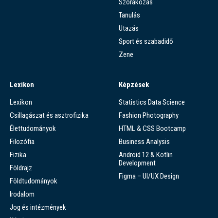
Szórakozás
Tanulás
Utazás
Sport és szabadidő
Zene
Lexikon
Képzések
Lexikon
Statistics Data Science
Csillagászat és asztrofizika
Fashion Photography
Élettudományok
HTML & CSS Bootcamp
Filozófia
Business Analysis
Fizika
Android 12 & Kotlin
Development
Földrajz
Figma – UI/UX Design
Földtudományok
Irodalom
Jog és intézmények