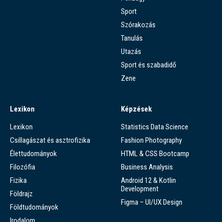
Sport
Szórakozás
Tanulás
Utazás
Sport és szabadidő
Zene
Lexikon
Képzések
Lexikon
Statistics Data Science
Csillagászat és asztrofizika
Fashion Photography
Élettudományok
HTML & CSS Bootcamp
Filozófia
Business Analysis
Fizika
Android 12 & Kotlin
Development
Földrajz
Figma – UI/UX Design
Földtudományok
Irodalom