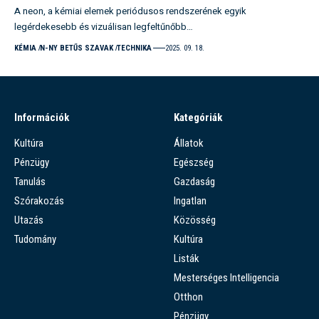
A neon, a kémiai elemek periódusos rendszerének egyik
legérdekesebb és vizuálisan legfeltűnőbb…
KÉMIA
N-NY BETŰS SZAVAK
TECHNIKA
2025. 09. 18.
Információk
Kategóriák
Kultúra
Állatok
Pénzügy
Egészség
Tanulás
Gazdaság
Szórakozás
Ingatlan
Utazás
Közösség
Tudomány
Kultúra
Listák
Mesterséges Intelligencia
Otthon
Pénzügy