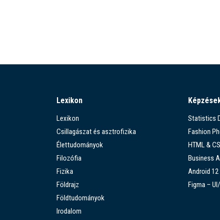
Lexikon
Képzése
Lexikon
Statistics
Csillagászat és asztrofizika
Fashion P
Élettudományok
HTML & C
Filozófia
Business A
Fizika
Android 12
Földrajz
Figma – UI
Földtudományok
Irodalom