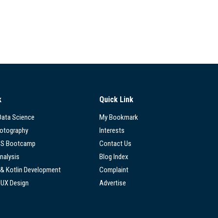
k
Quick Link
 Data Science
My Bookmark
hotography
Interests
SS Bootcamp
Contact Us
nalysis
Blog Index
 & Kotlin Development
Complaint
/UX Design
Advertise