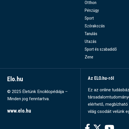
Otthon
Pénzügy
Sport
Szórakozás
Tanulás
Utazás
Sport és szabadidő
Zene
Elo.hu
Az ELO.hu-ról
Ez az online tudásbázi
© 2025 Életünk Enciklopédiája –
társadalomtudományok
Minden jog fenntartva.
elérhető, megbízható 
www.elo.hu
világ csodáit velünk e