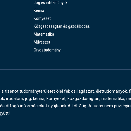
Jog és intézmények
Kémia
Környezet
Közgazdaságtan és gazdálkodás
Matematika
Művészet
Orvostudomány
s tizenöt tudományterületet ölel fel: csillagászat, élettudományok, f
, irodalom, jog, kémia, környezet, közgazdaságtan, matematika, 
és átfogó információkat nyújtsunk A-tól Z-ig. A tudás nem privilégi
gyütt!