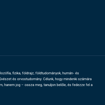
ilozófia, fizika, földrajz, földtudományok, humán- és
művészet és orvostudomány. Célunk, hogy mindenki számára
um, hanem jog – ossza meg, tanuljon belőle, és fedezze fel a