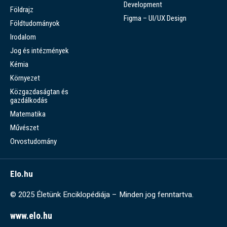
Development
Földrajz
Figma – UI/UX Design
Földtudományok
Irodalom
Jog és intézmények
Kémia
Környezet
Közgazdaságtan és
gazdálkodás
Matematika
Művészet
Orvostudomány
Elo.hu
© 2025 Életünk Enciklopédiája – Minden jog fenntartva.
www.elo.hu