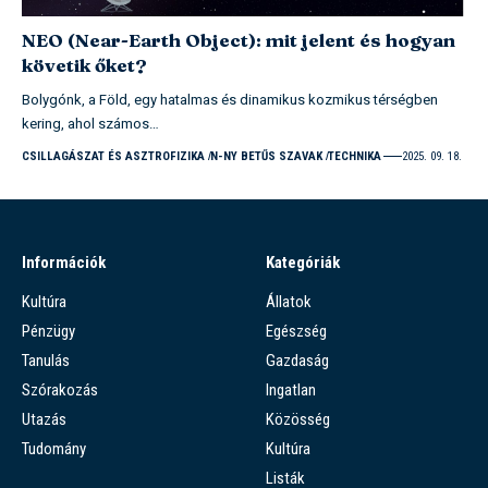
NEO (Near-Earth Object): mit jelent és hogyan
követik őket?
Bolygónk, a Föld, egy hatalmas és dinamikus kozmikus térségben
kering, ahol számos…
CSILLAGÁSZAT ÉS ASZTROFIZIKA
N-NY BETŰS SZAVAK
TECHNIKA
2025. 09. 18.
Információk
Kategóriák
Kultúra
Állatok
Pénzügy
Egészség
Tanulás
Gazdaság
Szórakozás
Ingatlan
Utazás
Közösség
Tudomány
Kultúra
Listák