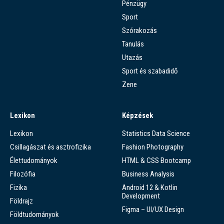
Pénzügy
Sport
Szórakozás
Tanulás
Utazás
Sport és szabadidő
Zene
Lexikon
Képzések
Lexikon
Statistics Data Science
Csillagászat és asztrofizika
Fashion Photography
Élettudományok
HTML & CSS Bootcamp
Filozófia
Business Analysis
Fizika
Android 12 & Kotlin
Development
Földrajz
Figma – UI/UX Design
Földtudományok