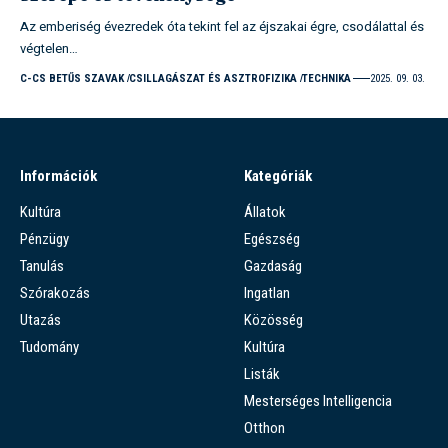
Az emberiség évezredek óta tekint fel az éjszakai égre, csodálattal és
végtelen…
C-CS BETŰS SZAVAK
CSILLAGÁSZAT ÉS ASZTROFIZIKA
TECHNIKA
2025. 09. 03.
Információk
Kategóriák
Kultúra
Állatok
Pénzügy
Egészség
Tanulás
Gazdaság
Szórakozás
Ingatlan
Utazás
Közösség
Tudomány
Kultúra
Listák
Mesterséges Intelligencia
Otthon