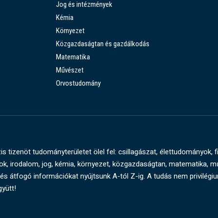
Jog és intézmények
Kémia
Környezet
Közgazdaságtan és gazdálkodás
Matematika
Művészet
Orvostudomány
s tizenöt tudományterületet ölel fel: csillagászat, élettudományok, f
, irodalom, jog, kémia, környezet, közgazdaságtan, matematika, 
és átfogó információkat nyújtsunk A-tól Z-ig. A tudás nem privilégi
gyütt!