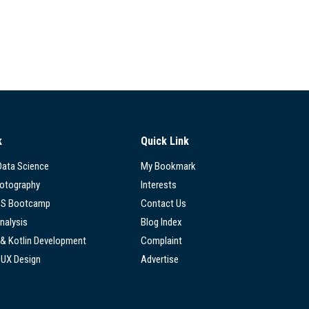
k
Quick Link
 Data Science
My Bookmark
hotography
Interests
SS Bootcamp
Contact Us
nalysis
Blog Index
 & Kotlin Development
Complaint
/UX Design
Advertise