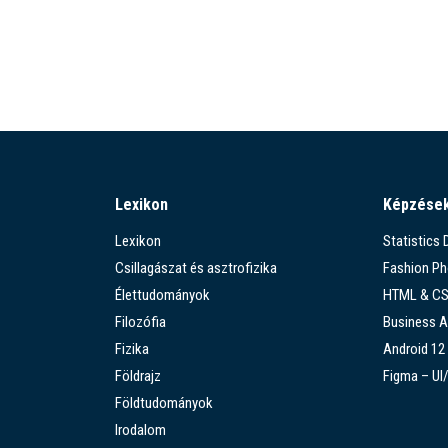
Lexikon
Képzése
Lexikon
Statistics
Csillagászat és asztrofizika
Fashion P
Élettudományok
HTML & C
Filozófia
Business A
Fizika
Android 12
Földrajz
Figma – UI
Földtudományok
Irodalom