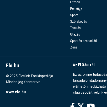
Otthon
Pénzügy
Sport
Szórakozás
Tanulás
Utazás
Sport és szabadidő
Zene
Elo.hu
Az ELO.hu-ról
Ez az online tudásbázi
© 2025 Életünk Enciklopédiája –
társadalomtudományok
Minden jog fenntartva.
elérhető, megbízható 
www.elo.hu
világ csodáit velünk e