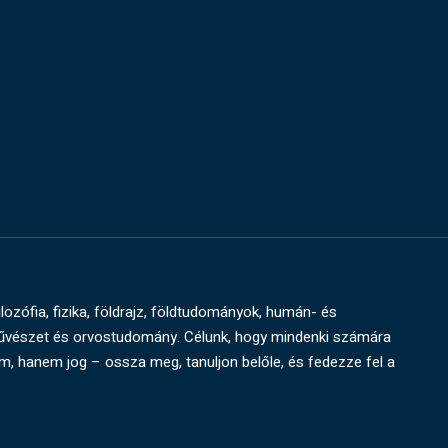
ilozófia, fizika, földrajz, földtudományok, humán- és
művészet és orvostudomány. Célunk, hogy mindenki számára
um, hanem jog – ossza meg, tanuljon belőle, és fedezze fel a