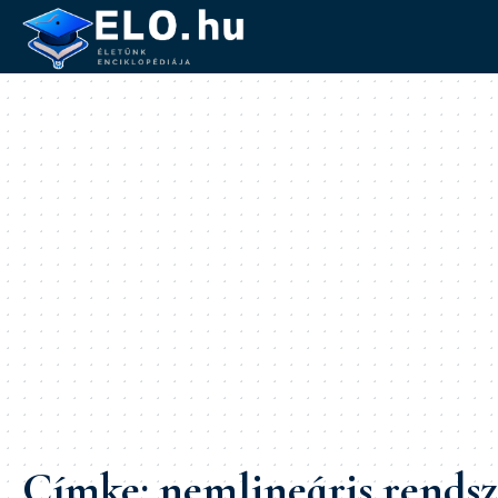
Címke:
nemlineáris rends