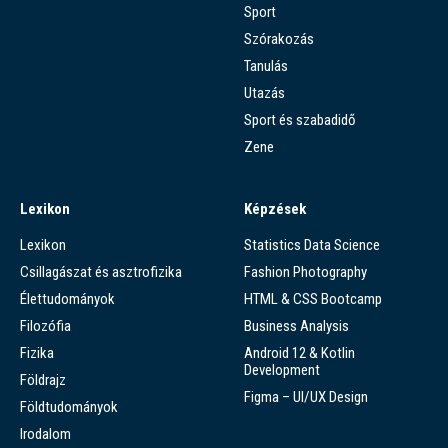
Sport
Szórakozás
Tanulás
Utazás
Sport és szabadidő
Zene
Lexikon
Képzések
Lexikon
Statistics Data Science
Csillagászat és asztrofizika
Fashion Photography
Élettudományok
HTML & CSS Bootcamp
Filozófia
Business Analysis
Fizika
Android 12 & Kotlin
Development
Földrajz
Figma – UI/UX Design
Földtudományok
Irodalom