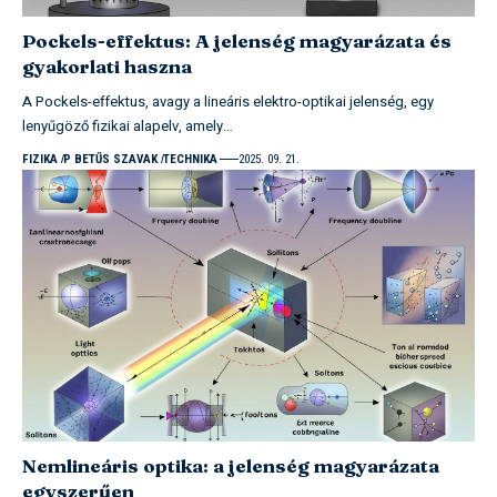
Pockels-effektus: A jelenség magyarázata és
gyakorlati haszna
A Pockels-effektus, avagy a lineáris elektro-optikai jelenség, egy
lenyűgöző fizikai alapelv, amely…
FIZIKA
P BETŰS SZAVAK
TECHNIKA
2025. 09. 21.
Nemlineáris optika: a jelenség magyarázata
egyszerűen