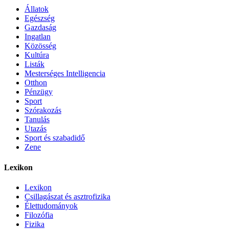
Állatok
Egészség
Gazdaság
Ingatlan
Közösség
Kultúra
Listák
Mesterséges Intelligencia
Otthon
Pénzügy
Sport
Szórakozás
Tanulás
Utazás
Sport és szabadidő
Zene
Lexikon
Lexikon
Csillagászat és asztrofizika
Élettudományok
Filozófia
Fizika