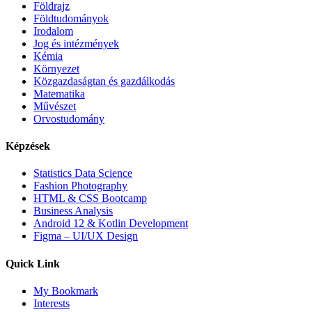
Földrajz
Földtudományok
Irodalom
Jog és intézmények
Kémia
Környezet
Közgazdaságtan és gazdálkodás
Matematika
Művészet
Orvostudomány
Képzések
Statistics Data Science
Fashion Photography
HTML & CSS Bootcamp
Business Analysis
Android 12 & Kotlin Development
Figma – UI/UX Design
Quick Link
My Bookmark
Interests