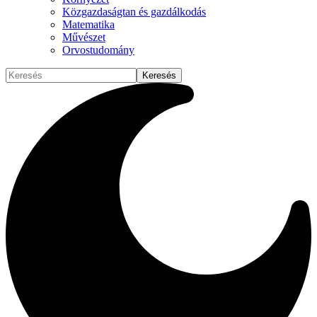
Közgazdaságtan és gazdálkodás
Matematika
Művészet
Orvostudomány