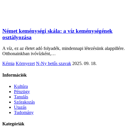
Német keménységi skála: a víz keménységének
osztályozása
A víz, ez az életet adó folyadék, mindennapi létezésünk alappillére.
Otthonainkban ivóvízként,…
Kémia
Környezet
N-Ny betűs szavak
2025. 09. 18.
Információk
Kultúra
Pénzügy
Tanulás
Szórakozás
Utazás
Tudomány
Kategóriák