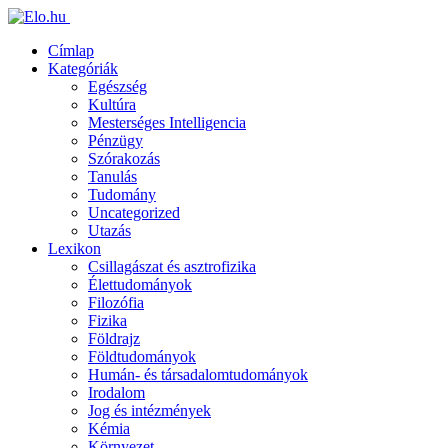
Címlap
Kategóriák
Egészség
Kultúra
Mesterséges Intelligencia
Pénzügy
Szórakozás
Tanulás
Tudomány
Uncategorized
Utazás
Lexikon
Csillagászat és asztrofizika
Élettudományok
Filozófia
Fizika
Földrajz
Földtudományok
Humán- és társadalomtudományok
Irodalom
Jog és intézmények
Kémia
Környezet