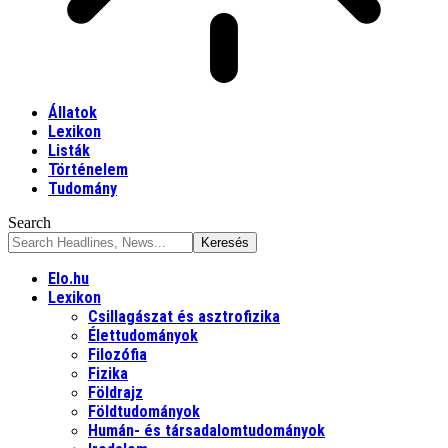
Állatok
Lexikon
Listák
Történelem
Tudomány
Search
Elo.hu
Lexikon
Csillagászat és asztrofizika
Élettudományok
Filozófia
Fizika
Földrajz
Földtudományok
Humán- és társadalomtudományok