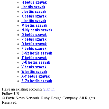
H betűs szavak
I betűs szavak
J betűs szavak
K betűs szavak
L betűs szavak
M betűs szavak
N-Ny betűs szavak
O betűs szavak
P betűs szavak
Q betűs szavak
R betűs szavak
S-Sz betűs szavak
T betűs szavak
U-Ü betűs szavak
V betűs szavak
W betűs szavak
X-Y betűs szavak
Z-Zs betűs szavak
Have an existing account?
Sign In
Follow US
© Foxiz News Network. Ruby Design Company. All Rights
Reserved.