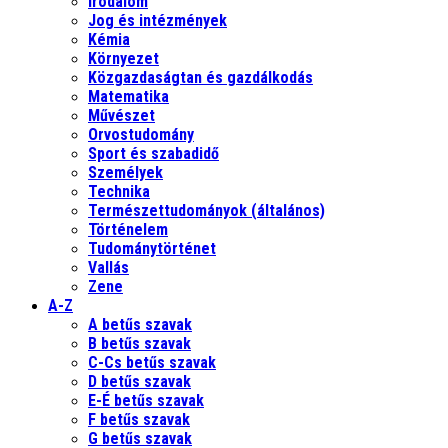
Irodalom
Jog és intézmények
Kémia
Környezet
Közgazdaságtan és gazdálkodás
Matematika
Művészet
Orvostudomány
Sport és szabadidő
Személyek
Technika
Természettudományok (általános)
Történelem
Tudománytörténet
Vallás
Zene
A-Z
A betűs szavak
B betűs szavak
C-Cs betűs szavak
D betűs szavak
E-É betűs szavak
F betűs szavak
G betűs szavak