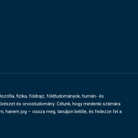
ilozófia, fizika, földrajz, földtudományok, humán- és
művészet és orvostudomány. Célunk, hogy mindenki számára
um, hanem jog – ossza meg, tanuljon belőle, és fedezze fel a