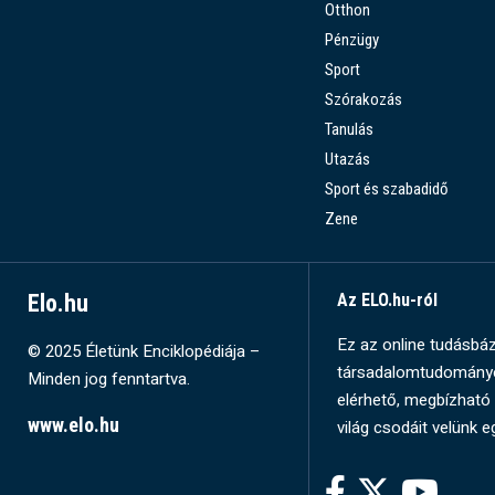
Otthon
Pénzügy
Sport
Szórakozás
Tanulás
Utazás
Sport és szabadidő
Zene
Elo.hu
Az ELO.hu-ról
Ez az online tudásbázi
© 2025 Életünk Enciklopédiája –
társadalomtudományok
Minden jog fenntartva.
elérhető, megbízható 
www.elo.hu
világ csodáit velünk e