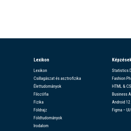
Lexikon
Képzése
Lexikon
Statistics
Csillagászat és asztrofizika
Fashion P
Élettudományok
HTML & C
Filozófia
Business A
Fizika
Android 12
Földrajz
Figma – UI
Földtudományok
Irodalom