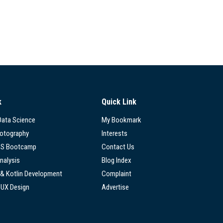
k
Quick Link
 Data Science
My Bookmark
hotography
Interests
SS Bootcamp
Contact Us
nalysis
Blog Index
 & Kotlin Development
Complaint
/UX Design
Advertise