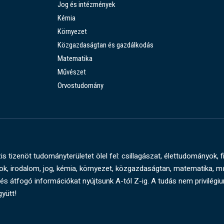
Jog és intézmények
Kémia
Környezet
Közgazdaságtan és gazdálkodás
Matematika
Művészet
Orvostudomány
s tizenöt tudományterületet ölel fel: csillagászat, élettudományok, f
, irodalom, jog, kémia, környezet, közgazdaságtan, matematika, 
és átfogó információkat nyújtsunk A-tól Z-ig. A tudás nem privilégi
gyütt!