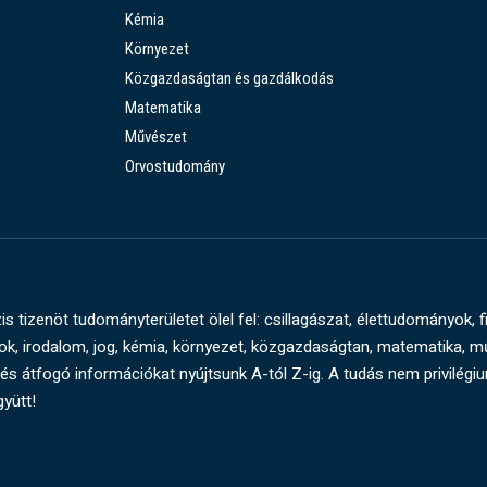
Kémia
Környezet
Közgazdaságtan és gazdálkodás
Matematika
Művészet
Orvostudomány
s tizenöt tudományterületet ölel fel: csillagászat, élettudományok, f
, irodalom, jog, kémia, környezet, közgazdaságtan, matematika, 
és átfogó információkat nyújtsunk A-tól Z-ig. A tudás nem privilégi
gyütt!