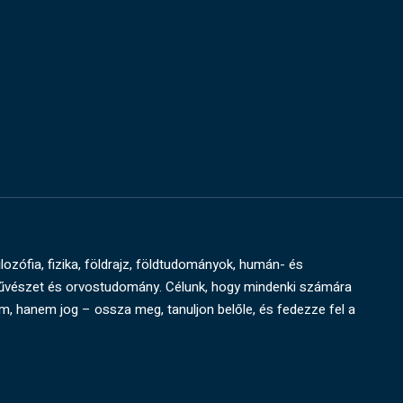
ilozófia, fizika, földrajz, földtudományok, humán- és
művészet és orvostudomány. Célunk, hogy mindenki számára
um, hanem jog – ossza meg, tanuljon belőle, és fedezze fel a