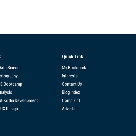
k
Quick Link
 Data Science
My Bookmark
hotography
Interests
SS Bootcamp
Contact Us
nalysis
Blog Index
 & Kotlin Development
Complaint
/UX Design
Advertise