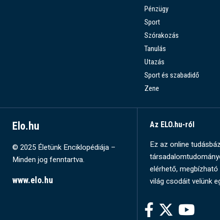
Pénzügy
Sport
Szórakozás
Tanulás
Utazás
Sport és szabadidő
Zene
Elo.hu
Az ELO.hu-ról
Ez az online tudásbázi
© 2025 Életünk Enciklopédiája –
társadalomtudományok
Minden jog fenntartva.
elérhető, megbízható 
www.elo.hu
világ csodáit velünk e