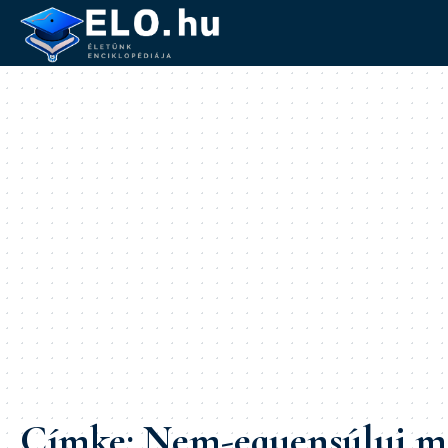
Címke:
Nem-egyensúlyi m