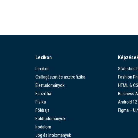
Lexikon
Képzése
Lexikon
Statistics
Csillagászat és asztrofizika
Fashion P
Élettudományok
HTML & C
Filozófia
Business A
Fizika
Android 12
Földrajz
Figma – UI
Földtudományok
Irodalom
Jog és intézmények