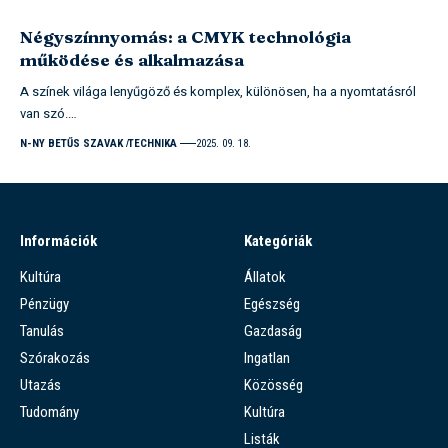
Négyszínnyomás: a CMYK technológia
működése és alkalmazása
A színek világa lenyűgöző és komplex, különösen, ha a nyomtatásról
van szó.…
N-NY BETŰS SZAVAK
TECHNIKA
2025. 09. 18.
Információk
Kategóriák
Kultúra
Állatok
Pénzügy
Egészség
Tanulás
Gazdaság
Szórakozás
Ingatlan
Utazás
Közösség
Tudomány
Kultúra
Listák