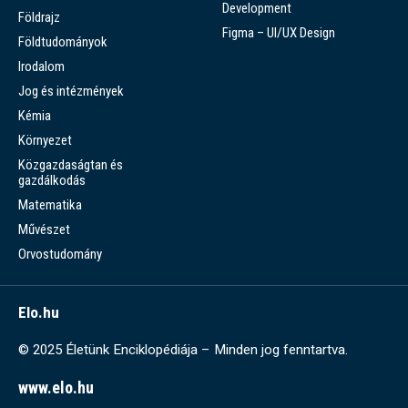
Development
Földrajz
Figma – UI/UX Design
Földtudományok
Irodalom
Jog és intézmények
Kémia
Környezet
Közgazdaságtan és
gazdálkodás
Matematika
Művészet
Orvostudomány
Elo.hu
© 2025 Életünk Enciklopédiája – Minden jog fenntartva.
www.elo.hu