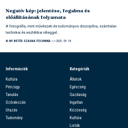
Negatív kép: jelentése, fogalma és
előállításának folyamata
A fotográfia, mint művészeti és tudományos diszciplína, számtalan
technikai és esztétikai réteggel…
N-NY BETŰS SZAVAK
TECHNIKA
2025. 09. 18.
Információk
Kategóriák
Kultúra
Állatok
Pénzügy
Egészség
Tanulás
Gazdaság
Szórakozás
Ingatlan
Utazás
Közösség
Tudomány
Kultúra
Listák