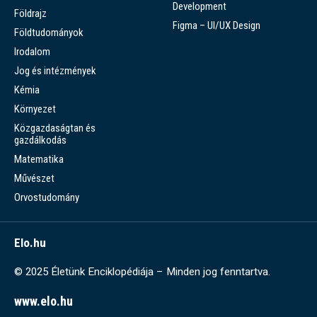
Development
Földrajz
Figma – UI/UX Design
Földtudományok
Irodalom
Jog és intézmények
Kémia
Környezet
Közgazdaságtan és
gazdálkodás
Matematika
Művészet
Orvostudomány
Elo.hu
© 2025 Életünk Enciklopédiája – Minden jog fenntartva.
www.elo.hu