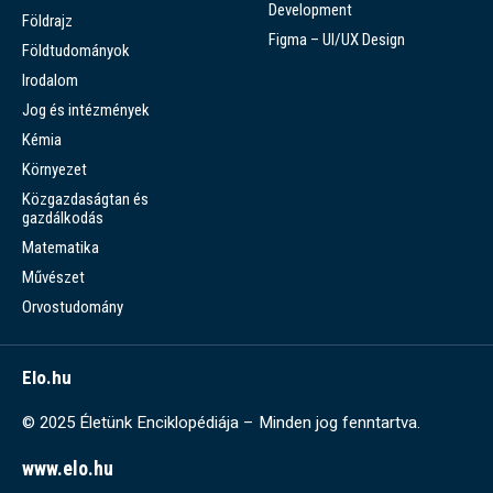
Development
Földrajz
Figma – UI/UX Design
Földtudományok
Irodalom
Jog és intézmények
Kémia
Környezet
Közgazdaságtan és
gazdálkodás
Matematika
Művészet
Orvostudomány
Elo.hu
© 2025 Életünk Enciklopédiája – Minden jog fenntartva.
www.elo.hu