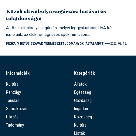
Közeli ultraibolya sugárzás: hatásai és
tulajdonságai
A közeli ultraibolya sugárzás, melyet leggyakrabban UVA-ként
ismerünk, az elektromágneses spektrum azon…
FIZIKA
K BETŰS SZAVAK
TERMÉSZETTUDOMÁNYOK (ÁLTALÁNOS)
2025. 09. 13.
Információk
Kategóriák
Kultúra
Állatok
Pénzügy
Egészség
Tanulás
Gazdaság
Szórakozás
Ingatlan
Utazás
Közösség
Tudomány
Kultúra
Listák