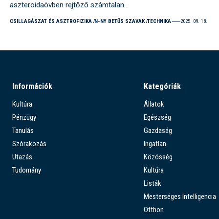
aszteroidaövben rejtőző számtalan…
CSILLAGÁSZAT ÉS ASZTROFIZIKA
N-NY BETŰS SZAVAK
TECHNIKA
2025. 09. 18.
Információk
Kategóriák
Kultúra
Állatok
Pénzügy
Egészség
Tanulás
Gazdaság
Szórakozás
Ingatlan
Utazás
Közösség
Tudomány
Kultúra
Listák
Mesterséges Intelligencia
Otthon