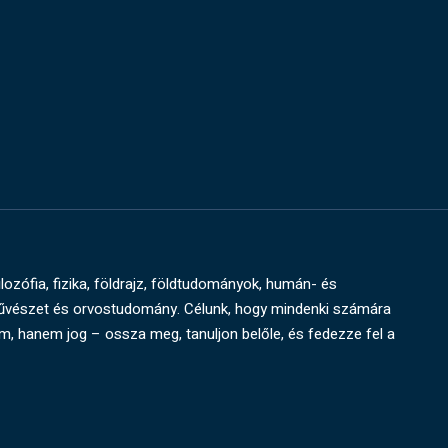
ilozófia, fizika, földrajz, földtudományok, humán- és
művészet és orvostudomány. Célunk, hogy mindenki számára
um, hanem jog – ossza meg, tanuljon belőle, és fedezze fel a