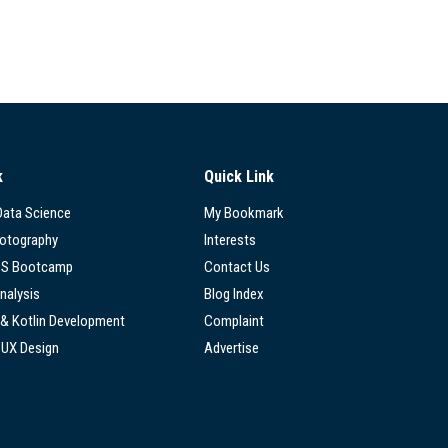
k
Quick Link
 Data Science
My Bookmark
hotography
Interests
SS Bootcamp
Contact Us
nalysis
Blog Index
 & Kotlin Development
Complaint
/UX Design
Advertise