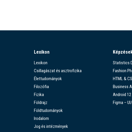
Lexikon
Képzése
Lexikon
Statistics
Csillagászat és asztrofizika
Fashion P
Élettudományok
HTML & C
Filozófia
Business A
Fizika
Android 12
Földrajz
Figma – UI
Földtudományok
Irodalom
Jog és intézmények