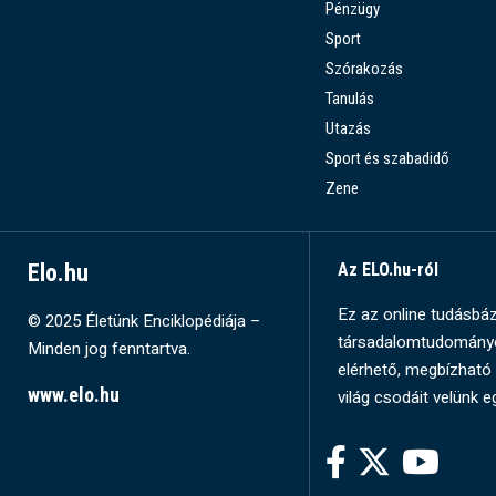
Pénzügy
Sport
Szórakozás
Tanulás
Utazás
Sport és szabadidő
Zene
Elo.hu
Az ELO.hu-ról
Ez az online tudásbázi
© 2025 Életünk Enciklopédiája –
társadalomtudományok
Minden jog fenntartva.
elérhető, megbízható 
www.elo.hu
világ csodáit velünk e