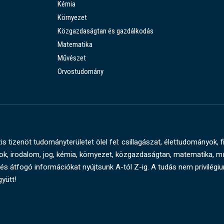
Kémia
Környezet
Közgazdaságtan és gazdálkodás
Matematika
Művészet
Orvostudomány
s tizenöt tudományterületet ölel fel: csillagászat, élettudományok, f
, irodalom, jog, kémia, környezet, közgazdaságtan, matematika, 
és átfogó információkat nyújtsunk A-tól Z-ig. A tudás nem privilégi
gyütt!