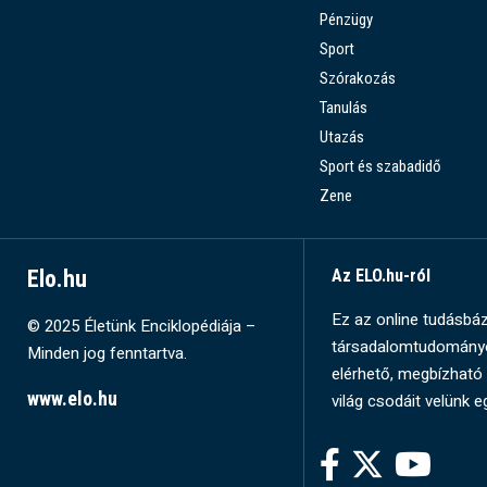
Pénzügy
Sport
Szórakozás
Tanulás
Utazás
Sport és szabadidő
Zene
Elo.hu
Az ELO.hu-ról
Ez az online tudásbázi
© 2025 Életünk Enciklopédiája –
társadalomtudományok
Minden jog fenntartva.
elérhető, megbízható 
www.elo.hu
világ csodáit velünk e