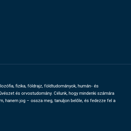
ilozófia, fizika, földrajz, földtudományok, humán- és
művészet és orvostudomány. Célunk, hogy mindenki számára
um, hanem jog – ossza meg, tanuljon belőle, és fedezze fel a