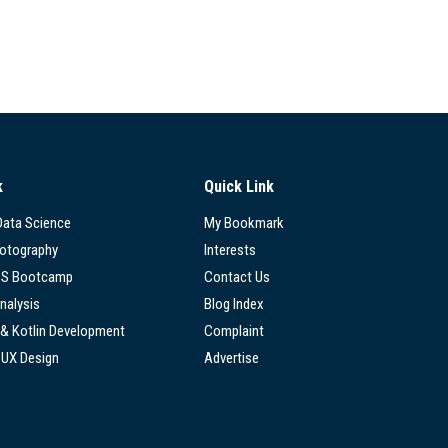
k
Quick Link
 Data Science
My Bookmark
hotography
Interests
SS Bootcamp
Contact Us
nalysis
Blog Index
 & Kotlin Development
Complaint
/UX Design
Advertise