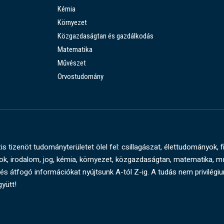
Kémia
Környezet
Közgazdaságtan és gazdálkodás
Matematika
Művészet
Orvostudomány
s tizenöt tudományterületet ölel fel: csillagászat, élettudományok, f
, irodalom, jog, kémia, környezet, közgazdaságtan, matematika, 
és átfogó információkat nyújtsunk A-tól Z-ig. A tudás nem privilégi
gyütt!