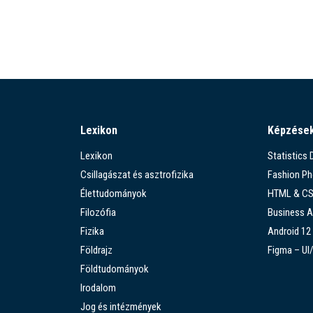
Lexikon
Képzése
Lexikon
Statistics
Csillagászat és asztrofizika
Fashion P
Élettudományok
HTML & C
Filozófia
Business A
Fizika
Android 12
Földrajz
Figma – UI
Földtudományok
Irodalom
Jog és intézmények