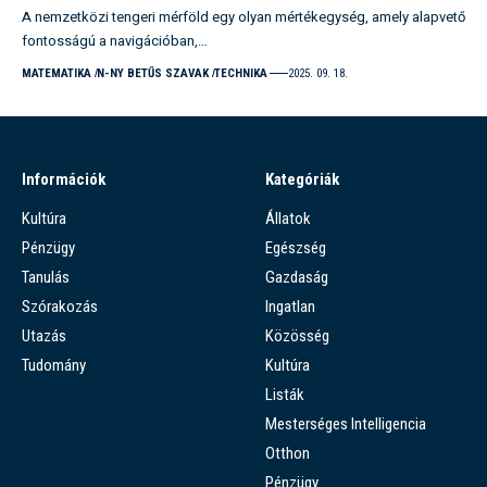
A nemzetközi tengeri mérföld egy olyan mértékegység, amely alapvető
fontosságú a navigációban,…
MATEMATIKA
N-NY BETŰS SZAVAK
TECHNIKA
2025. 09. 18.
Információk
Kategóriák
Kultúra
Állatok
Pénzügy
Egészség
Tanulás
Gazdaság
Szórakozás
Ingatlan
Utazás
Közösség
Tudomány
Kultúra
Listák
Mesterséges Intelligencia
Otthon
Pénzügy