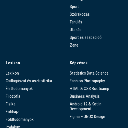
Sport
Szórakozás
Tanulás
Utazás
Sport és szabadidő
Zene
Lexikon
Képzések
Lexikon
Statistics Data Science
Csillagászat és asztrofizika
Fashion Photography
Élettudományok
HTML & CSS Bootcamp
Filozófia
Business Analysis
Fizika
Android 12 & Kotlin
Development
Földrajz
Figma – UI/UX Design
Földtudományok
Irodalom