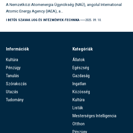
A Nemzetközi Atomenergia Ügynökség (NAÜ), angolul International
Atomic Energy Agency (IAEA), a…
I BETŰS SZAVAK
JOG ÉS INTÉZMÉNYEK
TECHNIKA
2025. 09. 10.
Információk
Kategóriák
Kultúra
Állatok
Pénzügy
Egészség
Tanulás
Gazdaság
Szórakozás
Ingatlan
Utazás
Közösség
Tudomány
Kultúra
Listák
Mesterséges Intelligencia
Otthon
Pénzügy