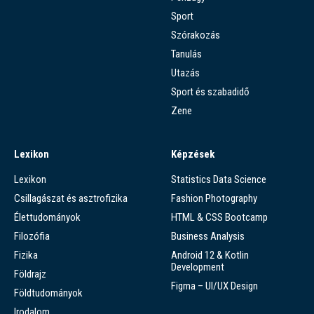
Sport
Szórakozás
Tanulás
Utazás
Sport és szabadidő
Zene
Lexikon
Képzések
Lexikon
Statistics Data Science
Csillagászat és asztrofizika
Fashion Photography
Élettudományok
HTML & CSS Bootcamp
Filozófia
Business Analysis
Fizika
Android 12 & Kotlin
Development
Földrajz
Figma – UI/UX Design
Földtudományok
Irodalom