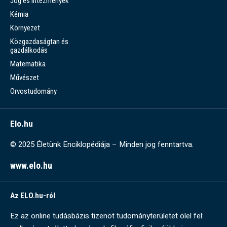
Jog és intézmények
Kémia
Környezet
Közgazdaságtan és
gazdálkodás
Matematika
Művészet
Orvostudomány
Elo.hu
© 2025 Életünk Enciklopédiája – Minden jog fenntartva.
www.elo.hu
Az ELO.hu-ról
Ez az online tudásbázis tizenöt tudományterületet ölel fel: