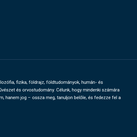
ilozófia, fizika, földrajz, földtudományok, humán- és
művészet és orvostudomány. Célunk, hogy mindenki számára
um, hanem jog – ossza meg, tanuljon belőle, és fedezze fel a