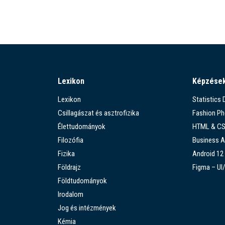
Lexikon
Képzése
Lexikon
Statistics
Csillagászat és asztrofizika
Fashion P
Élettudományok
HTML & C
Filozófia
Business A
Fizika
Android 12
Földrajz
Figma – UI
Földtudományok
Irodalom
Jog és intézmények
Kémia