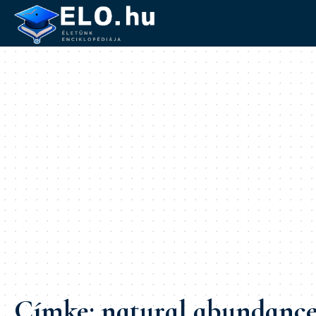
Címke:
natural abundanc