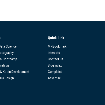
k
Quick Link
 Data Science
My Bookmark
hotography
Interests
SS Bootcamp
Contact Us
nalysis
Blog Index
 & Kotlin Development
Complaint
/UX Design
Advertise