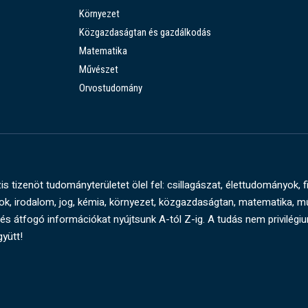
Környezet
Közgazdaságtan és gazdálkodás
Matematika
Művészet
Orvostudomány
s tizenöt tudományterületet ölel fel: csillagászat, élettudományok, f
, irodalom, jog, kémia, környezet, közgazdaságtan, matematika, 
és átfogó információkat nyújtsunk A-tól Z-ig. A tudás nem privilégi
gyütt!