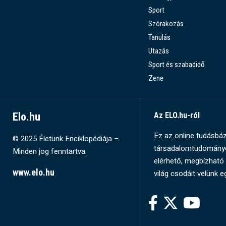
Sport
Szórakozás
Tanulás
Utazás
Sport és szabadidő
Zene
Elo.hu
Az ELO.hu-ról
Ez az online tudásbázi
© 2025 Életünk Enciklopédiája –
társadalomtudományok
Minden jog fenntartva.
elérhető, megbízható 
www.elo.hu
világ csodáit velünk e