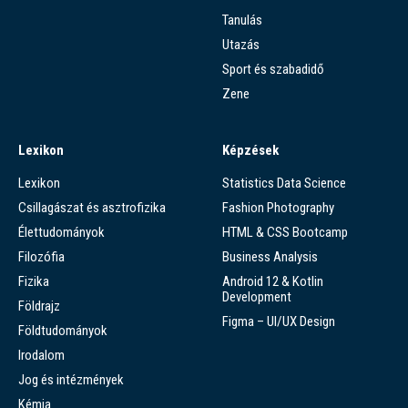
Tanulás
Utazás
Sport és szabadidő
Zene
Lexikon
Képzések
Lexikon
Statistics Data Science
Csillagászat és asztrofizika
Fashion Photography
Élettudományok
HTML & CSS Bootcamp
Filozófia
Business Analysis
Fizika
Android 12 & Kotlin
Development
Földrajz
Figma – UI/UX Design
Földtudományok
Irodalom
Jog és intézmények
Kémia