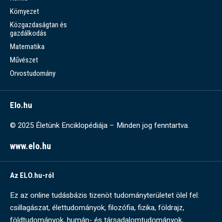
Környezet
Közgazdaságtan és
gazdálkodás
Matematika
Művészet
Orvostudomány
Elo.hu
© 2025 Életünk Enciklopédiája – Minden jog fenntartva.
www.elo.hu
Az ELO.hu-ról
Ez az online tudásbázis tizenöt tudományterületet ölel fel:
csillagászat, élettudományok, filozófia, fizika, földrajz,
földtudományok, humán- és társadalomtudományok,