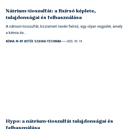
Nátrium-tioszulfát: a fixírsó képlete,
tulajdonságai és felhasználása
A nátrium-tioszulfát, közismert nevén fixírsó, egy olyan vegyület, amely
a kémia és…
KÉMIA
N-NY BETŰS SZAVAK
TECHNIKA
2025. 09. 18.
Hypo: a nátrium-tioszulfát tulajdonságai és
felhasználása