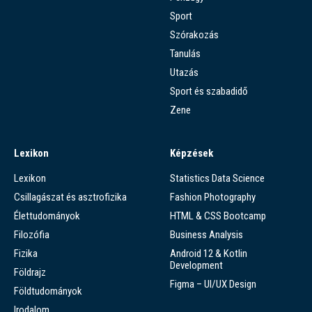
Sport
Szórakozás
Tanulás
Utazás
Sport és szabadidő
Zene
Lexikon
Képzések
Lexikon
Statistics Data Science
Csillagászat és asztrofizika
Fashion Photography
Élettudományok
HTML & CSS Bootcamp
Filozófia
Business Analysis
Fizika
Android 12 & Kotlin
Development
Földrajz
Figma – UI/UX Design
Földtudományok
Irodalom