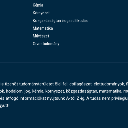
Kémia
Környezet
Közgazdaságtan és gazdálkodás
Matematika
Művészet
Orvostudomány
s tizenöt tudományterületet ölel fel: csillagászat, élettudományok, f
, irodalom, jog, kémia, környezet, közgazdaságtan, matematika, 
és átfogó információkat nyújtsunk A-tól Z-ig. A tudás nem privilégi
gyütt!