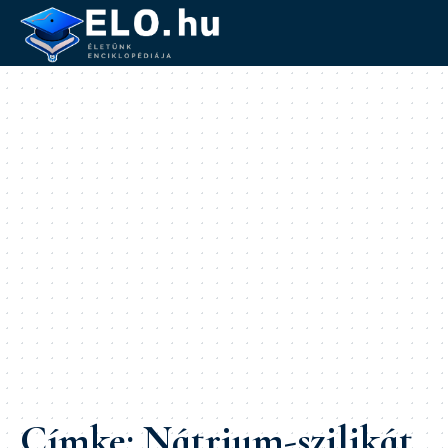
Címke:
Nátrium-szilikát