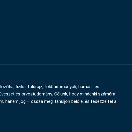
ilozófia, fizika, földrajz, földtudományok, humán- és
művészet és orvostudomány. Célunk, hogy mindenki számára
um, hanem jog – ossza meg, tanuljon belőle, és fedezze fel a