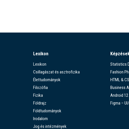
Lexikon
Képzése
Lexikon
Statistics
Csillagászat és asztrofizika
Fashion P
Élettudományok
HTML & C
Filozófia
Business A
Fizika
Android 12
Földrajz
Figma – UI
Földtudományok
Irodalom
Jog és intézmények