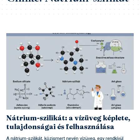
Nátrium-szilikát: a vízüveg képlete,
tulajdonságai és felhasználása
A nátrium-szilikát, közismert nevén vízüveg, egy rendkívül