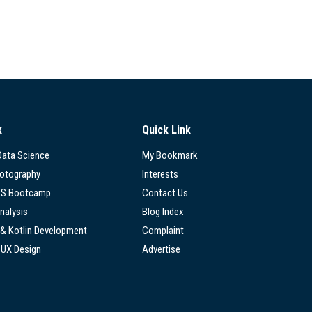
k
Quick Link
 Data Science
My Bookmark
hotography
Interests
SS Bootcamp
Contact Us
nalysis
Blog Index
 & Kotlin Development
Complaint
/UX Design
Advertise