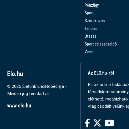
Pénzügy
Sport
Szórakozás
Tanulás
Utazás
Sport és szabadidő
Zene
Elo.hu
Az ELO.hu-ról
Ez az online tudásbázi
© 2025 Életünk Enciklopédiája –
társadalomtudományok
Minden jog fenntartva.
elérhető, megbízható 
www.elo.hu
világ csodáit velünk e